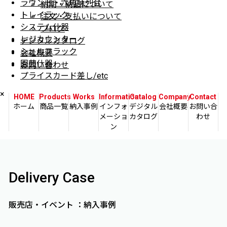
ラウンド・六角陳列台
納期・納品について
トレイラック
注文・支払いについて
システム什器
ブログ
レジカウンター
デジタルカタログ
シェルフラック
会社概要
園芸什器
お問い合わせ
プライスカード差し/etc
×
HOME
Products
Works
Information
Catalog
Company
Contact
ホーム
商品一覧
納入事例
インフォ
デジタル
会社概要
お問い合
メーショ
カタログ
わせ
ン
Delivery Case
販売店・イベント ：納入事例