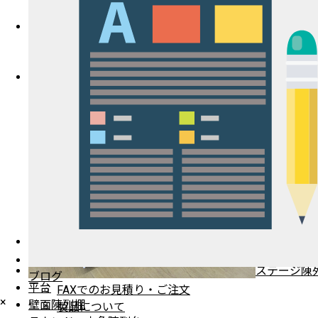
シェルフラック
イベントワ
園芸什器
無し）
プライスカード差し・etc
納入事例
納入事例・地域別一覧
納入場所・地域別一覧
店舗別納入事例
道の駅・直売所
おみやげ
販売店・イベント
飲食料品店
インフォメーション
ステージ陳
よくある質問
ブログ
平台
FAXでのお見積り・ご注文
×
壁面陳列棚
製品について