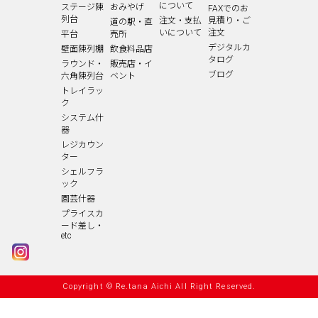
について
ステージ陳
おみやげ
FAXでのお
列台
注文・支払
見積り・ご
道の駅・直
いについて
注文
平台
売所
デジタルカ
壁面陳列棚
飲食料品店
タログ
ラウンド・
販売店・イ
ブログ
六角陳列台
ベント
トレイラッ
ク
システム什
器
レジカウン
ター
シェルフラ
ック
園芸什器
プライスカ
ード差し・
etc
Copyright © Re.tana Aichi All Right Reserved.