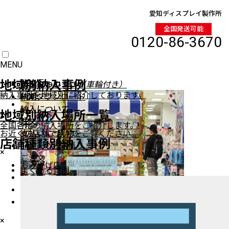
愛知ディスプレイ製作所
全国発送可能
0120-86-3670
MENU
HOME
地域別納入事例
イベントワゴン
製品について
製品について
デジタルカタログ
（車輪付き）
納入事例を地域別に紹介しております。
納期
納期
PDFダウンロード
商品一覧
納入について
納入について
地域別納入場所一覧
×
注文
注文
全国各地の納入場所をご紹介します。
ワゴン（車輪付き）
お近くの店舗で現物をご覧ください。
支払いについて
支払いについて
ワゴン（車輪無し）
店舗種類別納入事例
FAXでのお見積り
ステージ陳列台
×
ご注文
平台
おみやげ店
よくある質問
壁面陳列棚
道の駅・直売所
ラウンド・六角陳列台
飲食料品店
トレイラック
販売店・イベント
システム什器
×
レジカンター