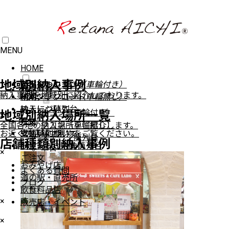
MENU
HOME
地域別納入事例
イベントワゴン
製品について
製品について
デジタルカタログ
（車輪付き）
商品一覧
納入事例を地域別に紹介しております。
イベントワゴン
納期
納期
PDFダウンロード
（車輪無し）
ステージ陳列台
納入について
納入について
ワゴン（車輪付き）
地域別納入場所一覧
×
平台
注文
注文
ワゴン（車輪無し）
全国各地の納入場所をご紹介します。
お近くの店舗で現物をご覧ください。
壁面陳列棚
支払いについて
支払いについて
ステージ陳列台
店舗種類別納入事例
ラウンド・六角陳列台
FAXでのお見積り
平台
×
ご注文
壁面陳列棚
おみやげ店
よくある質問
ラウンド・六角陳列台
道の駅・直売所
ブログ
トレイラック
飲食料品店
システム什器
×
販売店・イベント
レジカンター
×
シェルフラック