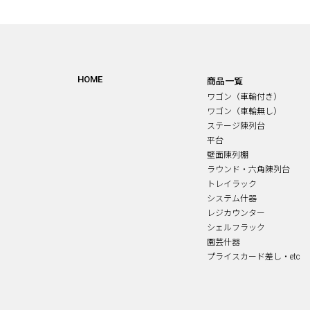
HOME
商品一覧
ワゴン（車輪付き）
ワゴン（車輪無し）
ステージ陳列台
平台
壁面陳列棚
ラウンド・六角陳列台
トレイラック
システム什器
レジカウンター
シェルフラック
園芸什器
プライスカード差し・etc