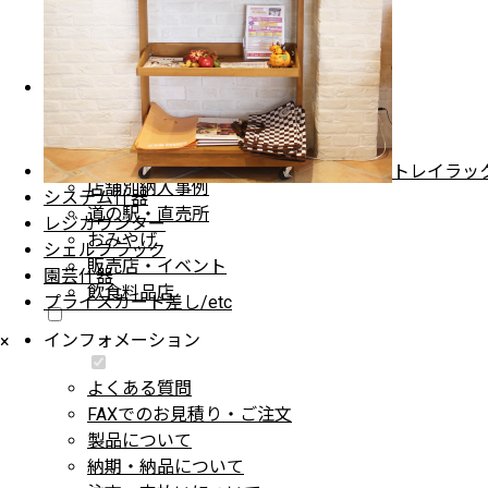
園芸什器
プライスカード差し・etc
納入事例
納入事例・地域別一覧
納入場所・地域別一覧
トレイラッ
店舗別納入事例
システム什器
道の駅・直売所
レジカウンター
おみやげ
シェルフラック
販売店・イベント
園芸什器
飲食料品店
プライスカード差し/etc
インフォメーション
×
よくある質問
FAXでのお見積り・ご注文
製品について
納期・納品について