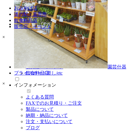
園芸什器
おみやげ店
プライスカード差し・etc
道の駅・直売所
飲食料品店
納入事例
販売店・イベント
納入事例・地域別一覧
×
納入場所・地域別一覧
店舗別納入事例
道の駅・直売所
おみやげ
販売店・イベント
園芸什器
プライスカード差し/etc
飲食料品店
×
インフォメーション
よくある質問
FAXでのお見積り・ご注文
製品について
納期・納品について
注文・支払いについて
ブログ