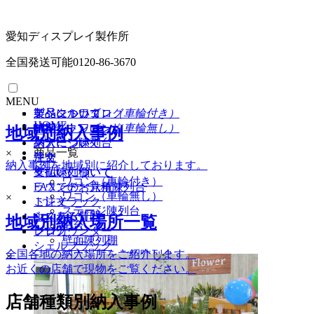
愛知ディスプレイ製作所
全国発送可能
0120-86-3670
MENU
イベントワゴン
製品について
製品について
デジタルカタログ
（車輪付き）
HOME
イベントワゴン
納期
納期
PDFダウンロード
（車輪無し）
地域別納入事例
ステージ陳列台
納入について
納入について
商品一覧
×
平台
注文
注文
納入事例を地域別に紹介しております。
壁面陳列棚
支払いについて
支払いについて
ワゴン（車輪付き）
ラウンド・六角陳列台
FAXでのお見積り
ワゴン（車輪無し）
×
トレイラック
ご注文
ステージ陳列台
システム什器
よくある質問
地域別納入場所一覧
平台
レジカウンター
ブログ
壁面陳列棚
シェルフラック
全国各地の納入場所をご紹介します。
ラウンド・六角陳列台
×
お近くの店舗で現物をご覧ください。
トレイラック
システム什器
店舗種類別納入事例
レジカンター
シェルフラック