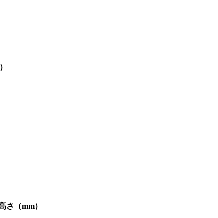
m）
×高さ（mm）