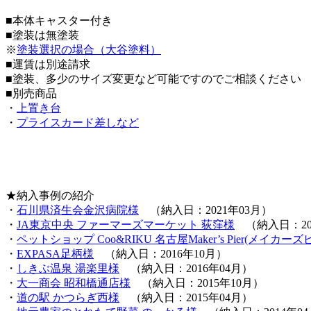
■本体キャスター付き
■塗装は無塗装
※
塗装選択の場合（大谷塗料）
■運賃は別途請求
■塗装、多少のサイズ変更など可能ですのでご相談ください
■別売商品
・
上置き台
・
プライスカード差しなど
★納入事例の紹介
・
石川県済生会金沢病院様
（納入日：2021年03月）
・
JA東京中央 ファーマーズマーケット 荻窪様
（納入日：201
・
ペットショップ Coo&RIKU 名古屋Maker’s Pier(メイカー
・
EXPASA足柄様
（納入日：2016年10月）
・
しきぶ温泉 湯楽里様
（納入日：2016年04月）
・
大一商会 昭和橋通店様
（納入日：2015年10月）
・
道の駅 かつらぎ西様
（納入日：2015年04月）