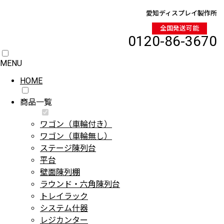
愛知ディスプレイ製作所
全国発送可能
0120-86-3670
MENU
HOME
商品一覧
ワゴン（車輪付き）
ワゴン（車輪無し）
ステージ陳列台
平台
壁面陳列棚
ラウンド・六角陳列台
トレイラック
システム什器
レジカンター