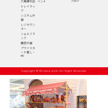
ブログ
六角陳列台
ベント
トレイラッ
ク
システム什
器
レジカウン
ター
シェルフラ
ック
園芸什器
プライスカ
ード差し・
etc
Copyright © Re.tana Aichi All Right Reserved.