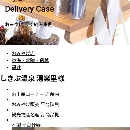
Delivery Case
おみやげ店 ：納入事例
おみやげ店
東海・北陸・信越
福井
しきぶ温泉 湯楽里様
お土産コーナー 店舗内
おみやげ販売 平台陳列
観光物産名産品 商品棚
木製 平台什器