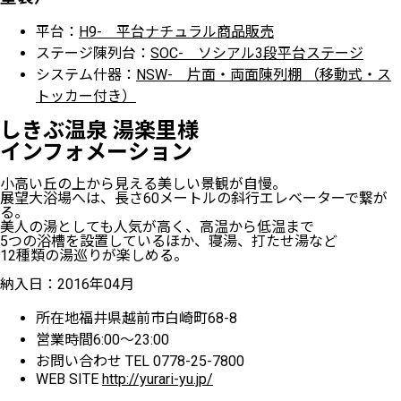
平台：
H9- 平台ナチュラル商品販売
ステージ陳列台：
SOC- ソシアル3段平台ステージ
システム什器：
NSW- 片面・両面陳列棚 （移動式・ス
トッカー付き）
しきぶ温泉 湯楽里様
インフォメーション
小高い丘の上から見える美しい景観が自慢。
展望大浴場へは、長さ60メートルの斜行エレベーターで繋が
る。
美人の湯としても人気が高く、高温から低温まで
5つの浴槽を設置しているほか、寝湯、打たせ湯など
12種類の湯巡りが楽しめる。
納入日：2016年04月
所在地
福井県越前市白崎町68-8
営業時間
6:00～23:00
お問い合わせ
TEL 0778-25-7800
WEB SITE
http://yurari-yu.jp/