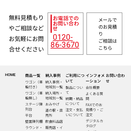
無料見積もり
お電話での
メールで
お問い合わ
のお見積
やご相談など
せ
り
0120-
お気軽にお問
ご相談は
86-3670
こちら
合せください
HOME
商品一覧
納入事例
ご利用につ
インフォメ
お問い合わ
いて
ーション
せ
ワゴン（車
納入事例・
輪付き）
地域別一覧
製品につい
会社概要
て
ワゴン（車
納入場所・
よくある質
輪無し）
地域別一覧
納期・納品
問
について
ステージ陳
おみやげ
FAXでのお
列台
注文・支払
見積り・ご
道の駅・直
いについて
注文
平台
売所
デジタルカ
壁面陳列棚
飲食料品店
タログ
ラウンド・
販売店・イ