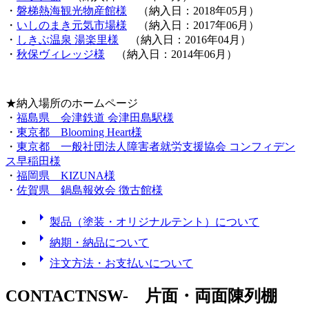
・
磐梯熱海観光物産館様
（納入日：2018年05月）
・
いしのまき元気市場様
（納入日：2017年06月）
・
しきぶ温泉 湯楽里様
（納入日：2016年04月）
・
秋保ヴィレッジ様
（納入日：2014年06月）
★納入場所のホームページ
・
福島県 会津鉄道 会津田島駅様
・
東京都 Blooming Heart様
・
東京都 一般社団法人障害者就労支援協会 コンフィデン
ス早稲田様
・
福岡県 KIZUNA様
・
佐賀県 鍋島報效会 徴古館様
arrow_right
製品（塗装・オリジナルテント）について
arrow_right
納期・納品について
arrow_right
注文方法・お支払いについて
CONTACT
NSW- 片面・両面陳列棚