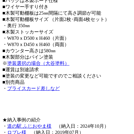
■バックは木製ボード仕様
■ワイヤー手すり付き
■木製可動棚板は25㎜間隔にて高さ調節が可能
■木製可動棚板サイズ （片面2枚･両面4枚セット）
・奥行 350㎜
■木製ストッカーサイズ
・W870ｘD500ｘH460（片面）
・W870ｘD450ｘH460（両面）
■カウンター高さは580㎜
■木製部分はパイン塗装
※
塗装選択の場合（大谷塗料）
■運賃は別途請求
■塗装の変更など可能ですのでご相談ください
■別売商品
・
プライスカード差しなど
★納入事例の紹介
・
道の駅 ふじおやま様
（納入日：2024年10月）
・
ロブレ様
（納入日：2019年07月）