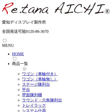
愛知ディスプレイ製作所
全国発送可能
0120-86-3670
MENU
HOME
商品一覧
ワゴン（車輪付き）
ワゴン（車輪無し）
ステージ陳列台
平台
壁面陳列棚
ラウンド・六角陳列台
トレイラック
システム什器