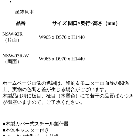
塗装見本
品番
サイズ 間口×奥行×高さ（mm）
NSW-93R
W965ｘD570ｘH1440
（片面）
NSW-93R-W
W965ｘD970ｘH1440
（両面）
ホームページ画像の色調は、印刷＆モニター画面等の関係
上、実物の色調と差が生じる場合がございます。
木製品は特に板目、柾目（木質色）にて若干の品質ばらつき
が御座いますので、ご了承ください。
■木製カバー式スチール製什器
■本体キャスター付き