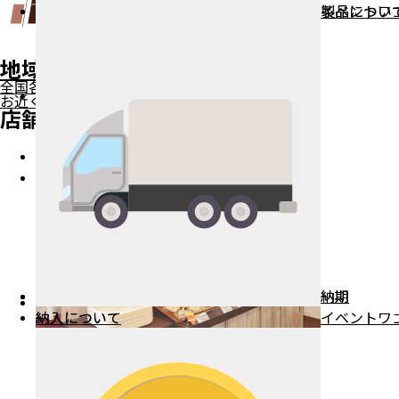
イベントワ
製品につい
製品につい
シェルフラック
（車輪付き）
園芸什器
プライスカード差し・etc
地域別納入場所一覧
全国各地の納入場所をご紹介します。
納入事例
お近くの店舗で現物をご覧ください。
店舗種類別納入事例
納入事例・地域別一覧
おみやげ店
納入場所・地域別一覧
道の駅・直売所
店舗別納入事例
道の駅・直売所
おみやげ
販売店・イベント
飲食料品店
納期
納期
インフォメーション
納入について
納入について
イベントワ
（車輪無し）
よくある質問
FAXでのお見積り・ご注文
製品について