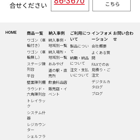
86-3670
こちら
合せください
HOME
商品一覧
納入事例
ご利用につ
インフォメ
お問い合わ
いて
ーション
せ
ワゴン（車
納入事例・
輪付き）
地域別一覧
製品につい
会社概要
て
ワゴン（車
納入場所・
よくある質
輪無し）
地域別一覧
納期・納品
問
について
ステージ陳
おみやげ
FAXでのお
列台
注文・支払
見積り・ご
道の駅・直
いについて
注文
平台
売所
デジタルカ
壁面陳列棚
飲食料品店
タログ
ラウンド・
販売店・イ
ブログ
六角陳列台
ベント
トレイラッ
ク
システム什
器
レジカウン
ター
シェルフラ