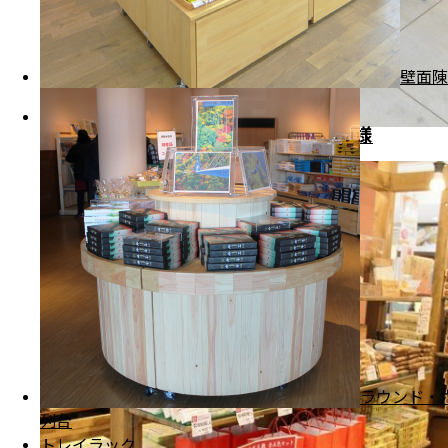
壁面陳
ゆりの里公園 農産物直売所 ゆりいち様
福井県坂井市
ラウンド・
列台
トレイラック