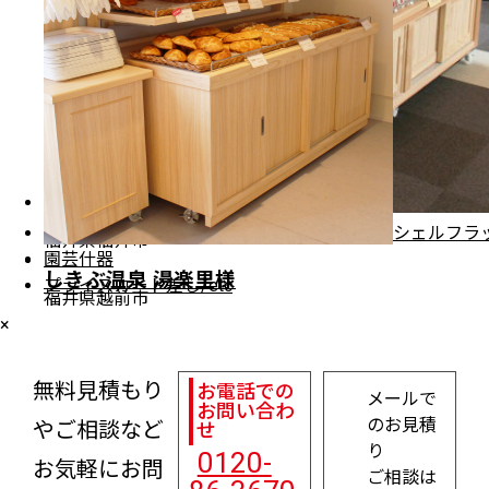
すかっとランド九頭竜様
シェルフラ
福井県福井市
園芸什器
しきぶ温泉 湯楽里様
プライスカード差し/etc
福井県越前市
×
無料見積もり
お電話での
メールで
お問い合わ
のお見積
やご相談など
せ
り
0120-
お気軽にお問
ご相談は