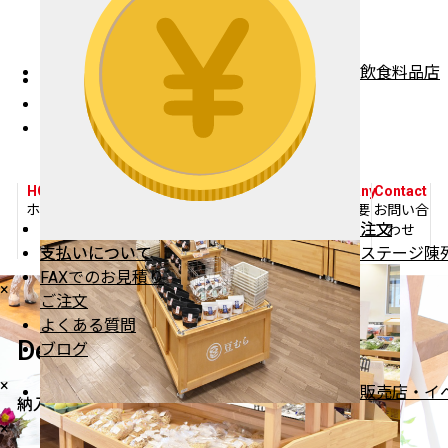
納期・納品について
注文・支払いについて
ブログ
飲食料品店
デジタルカタログ
会社概要
お問い合わせ
HOME
Products
Works
Information
Catalog
Company
Contact
ホーム
商品一覧
納入事例
インフォ
デジタル
会社概要
お問い合
注文
注文
メーショ
カタログ
わせ
ン
支払いについて
支払いについて
ステージ陳
FAXでのお見積り
×
ご注文
よくある質問
Delivery Case
ブログ
×
販売店・イ
納入事例
×