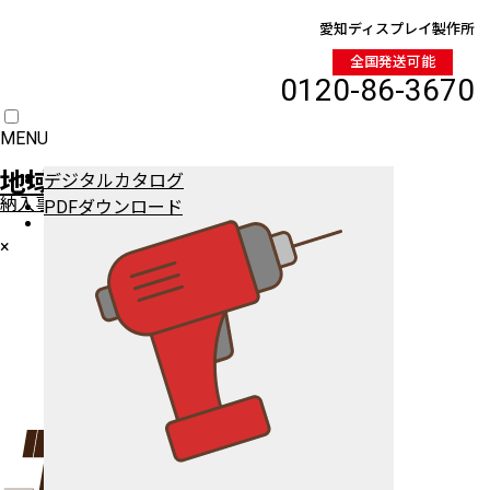
愛知ディスプレイ製作所
全国発送可能
0120-86-3670
MENU
HOME
地域別納入事例
デジタルカタログ
納入事例を地域別に紹介しております。
PDFダウンロード
商品一覧
×
ワゴン（車輪付き）
ワゴン（車輪無し）
ステージ陳列台
平台
壁面陳列棚
ラウンド・六角陳列台
トレイラック
システム什器
レジカンター