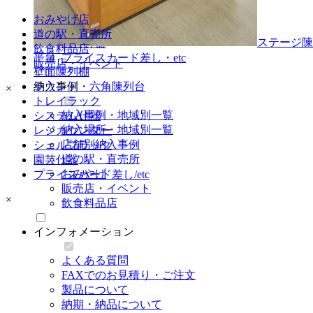
レジカンター
おみやげ店
シェルフラック
道の駅・直売所
ステージ陳
園芸什器
飲食料品店
平台
プライスカード差し・etc
販売店・イベント
壁面陳列棚
ラウンド・六角陳列台
納入事例
×
トレイラック
納入事例・地域別一覧
システム什器
納入場所・地域別一覧
レジカウンター
店舗別納入事例
シェルフラック
道の駅・直売所
園芸什器
おみやげ
プライスカード差し/etc
販売店・イベント
×
飲食料品店
インフォメーション
よくある質問
FAXでのお見積り・ご注文
製品について
納期・納品について