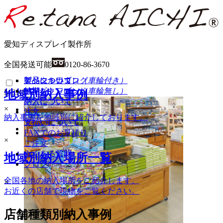
愛知ディスプレイ製作所
全国発送可能
0120-86-3670
イベントワゴン
製品について
製品について
デジタルカタログ
（車輪付き）
イベントワゴン
納期
納期
PDFダウンロード
（車輪無し）
地域別納入事例
MENU
納入について
納入について
×
HOME
注文
注文
納入事例を地域別に紹介しております。
支払いについて
支払いについて
商品一覧
FAXでのお見積り
×
ご注文
ワゴン（車輪付き）
よくある質問
地域別納入場所一覧
ワゴン（車輪無し）
ブログ
ステージ陳列台
全国各地の納入場所をご紹介します。
平台
×
お近くの店舗で現物をご覧ください。
壁面陳列棚
ラウンド・六角陳列台
トレイラック
店舗種類別納入事例
システム什器