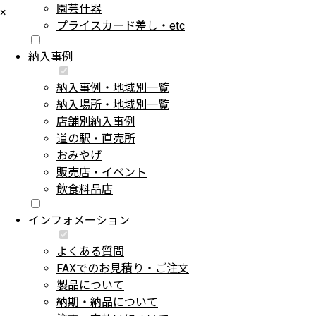
園芸什器
×
プライスカード差し・etc
納入事例
納入事例・地域別一覧
納入場所・地域別一覧
店舗別納入事例
道の駅・直売所
おみやげ
販売店・イベント
飲食料品店
インフォメーション
よくある質問
FAXでのお見積り・ご注文
製品について
納期・納品について