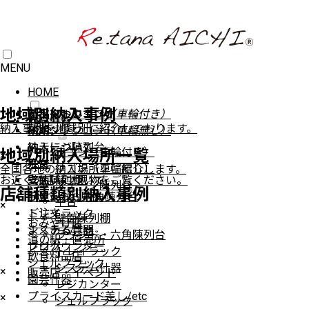
MENU
HOME
地域別納入事例
イベントワゴン
製品について
製品について
デジタルカタログ
（車輪付き）
商品一覧
納入事例を地域別に紹介しております。
イベントワゴン
納期
納期
PDFダウンロード
（車輪無し）
ステージ陳列台
納入について
納入について
ワゴン（車輪付き）
地域別納入場所一覧
×
平台
注文
注文
ワゴン（車輪無し）
全国各地の納入場所をご紹介します。
お近くの店舗で現物をご覧ください。
壁面陳列棚
支払いについて
支払いについて
ステージ陳列台
店舗種類別納入事例
ラウンド・六角陳列台
FAXでのお見積り
平台
×
トレイラック
ご注文
壁面陳列棚
おみやげ店
システム什器
よくある質問
ラウンド・六角陳列台
道の駅・直売所
レジカウンター
ブログ
トレイラック
飲食料品店
シェルフラック
システム什器
×
販売店・イベント
園芸什器
レジカンター
プライスカード差し/etc
×
シェルフラック