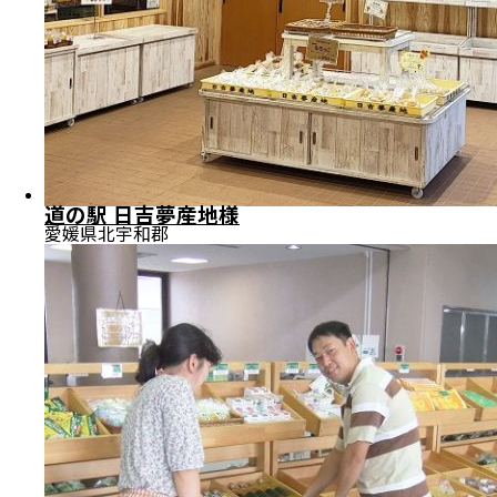
道の駅 日吉夢産地様
愛媛県北宇和郡