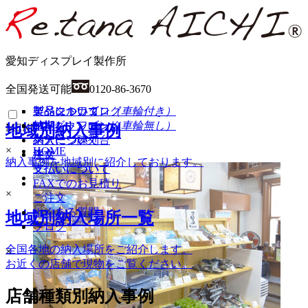
愛知ディスプレイ製作所
全国発送可能
0120-86-3670
イベントワゴン
製品について
製品について
デジタルカタログ
（車輪付き）
イベントワゴン
納期
納期
PDFダウンロード
（車輪無し）
地域別納入事例
MENU
ステージ陳列台
納入について
納入について
×
HOME
平台
注文
注文
納入事例を地域別に紹介しております。
支払いについて
支払いについて
商品一覧
FAXでのお見積り
×
ご注文
ワゴン（車輪付き）
よくある質問
地域別納入場所一覧
ワゴン（車輪無し）
ブログ
ステージ陳列台
全国各地の納入場所をご紹介します。
平台
×
お近くの店舗で現物をご覧ください。
壁面陳列棚
ラウンド・六角陳列台
トレイラック
店舗種類別納入事例
システム什器