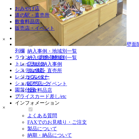
レジカンター
おみやげ店
シェルフラック
道の駅・直売所
園芸什器
飲食料品店
プライスカード差し・etc
販売店・イベント
納入事例
×
壁面
列棚
納入事例・地域別一覧
ラウンド・六角陳列台
納入場所・地域別一覧
トレイラック
店舗別納入事例
システム什器
道の駅・直売所
レジカウンター
おみやげ
シェルフラック
販売店・イベント
園芸什器
飲食料品店
プライスカード差し/etc
インフォメーション
×
よくある質問
FAXでのお見積り・ご注文
製品について
納期・納品について