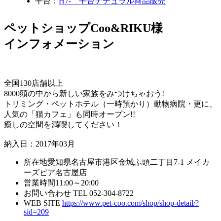
平台：
H7- 平台ナチュラル商品販売
ペットショップCoo&RIKU様
インフォメーション
全国130店舗以上
8000頭の中から新しい家族をみつけちゃおう!
トリミング・ペットホテル（一時預かり）動物病院・更に、
人気の「猫カフェ」も同時オープン!!
癒しの空間を満喫してください！
納入日：2017年03月
所在地
愛知県名古屋市港区金城ふ頭二丁目7-1 メイカ
ーズピア名古屋店
営業時間
11:00～20:00
お問い合わせ
TEL 052-304-8722
WEB SITE
https://www.pet-coo.com/shop/shop-detail/?
sid=209