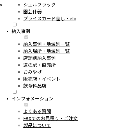
シェルフラック
×
園芸什器
プライスカード差し・etc
納入事例
納入事例・地域別一覧
納入場所・地域別一覧
店舗別納入事例
道の駅・直売所
おみやげ
販売店・イベント
飲食料品店
インフォメーション
よくある質問
FAXでのお見積り・ご注文
製品について