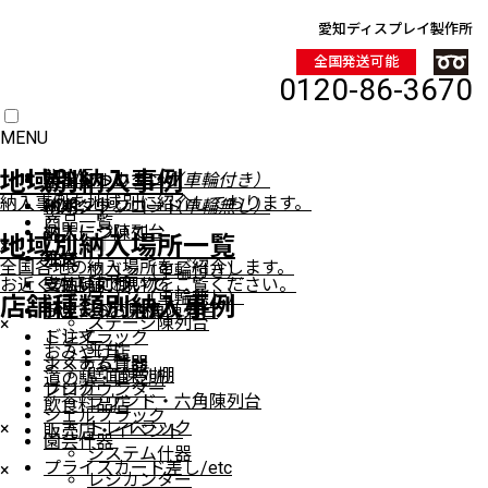
愛知ディスプレイ製作所
全国発送可能
0120-86-3670
MENU
HOME
地域別納入事例
イベントワゴン
製品について
製品について
デジタルカタログ
（車輪付き）
納入事例を地域別に紹介しております。
イベントワゴン
納期
納期
PDFダウンロード
（車輪無し）
商品一覧
ステージ陳列台
納入について
納入について
地域別納入場所一覧
×
平台
注文
注文
全国各地の納入場所をご紹介します。
ワゴン（車輪付き）
お近くの店舗で現物をご覧ください。
壁面陳列棚
支払いについて
支払いについて
ワゴン（車輪無し）
店舗種類別納入事例
ラウンド・六角陳列台
FAXでのお見積り
ステージ陳列台
×
トレイラック
ご注文
平台
おみやげ店
システム什器
よくある質問
壁面陳列棚
道の駅・直売所
レジカウンター
ブログ
ラウンド・六角陳列台
飲食料品店
シェルフラック
トレイラック
×
販売店・イベント
園芸什器
システム什器
プライスカード差し/etc
×
レジカンター