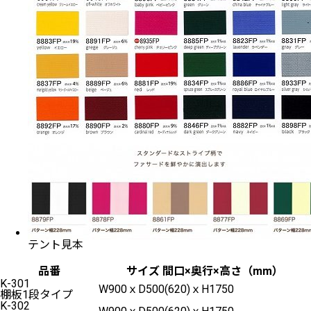
テント見本
品番
サイズ 間口×奥行×高さ（mm）
K-301
W900ｘD500(620)ｘH1750
棚板1段タイプ
K-302