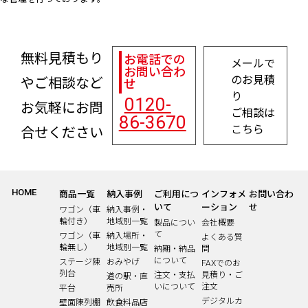
無料見積もり
お電話での
メールで
お問い合わ
のお見積
やご相談など
せ
り
0120-
お気軽にお問
ご相談は
86-3670
こちら
合せください
HOME
商品一覧
納入事例
ご利用につ
インフォメ
お問い合わ
いて
ーション
せ
ワゴン（車
納入事例・
輪付き）
地域別一覧
製品につい
会社概要
て
ワゴン（車
納入場所・
よくある質
輪無し）
地域別一覧
納期・納品
問
について
ステージ陳
おみやげ
FAXでのお
列台
注文・支払
見積り・ご
道の駅・直
いについて
注文
平台
売所
デジタルカ
壁面陳列棚
飲食料品店