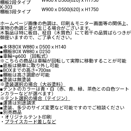
W900ｘD500(620)ｘH1750
棚板2段タイプ
K-303
W900ｘD500(620)ｘH1750
棚板3段タイプ
ホームページ画像の色調は、印刷＆モニター画面等の関係上、
実物の色調と差が生じる場合がございます。
木製品は特に板目、柾目（木質色）にて若干の品質ばらつきが
御座いますので、ご了承ください。
■本体BOX W880ｘD500ｘH140
■棚板BOX W880ｘD250
■車輪=φ600 （回転式）
※こちらの商品は車輪が回転して実際に移動することが可能
■底板は簡単に取り外し可能
■BOXまでの高さ=700㎜
■棚板は高さ調節が可能
■塗装は無塗装
※
塗装選択の場合（大谷塗料）
■テントのカラーは青・白（赤、青、緑、茶色との白色ツート
ンカラーなどが選べます）
※
テント選択の場合（テイジン）
■運賃は別途請求
■塗装、多少のサイズ変更など可能ですのでご相談ください
■別売商品
・オリジナルテント印刷
・
プライスカード差しなど