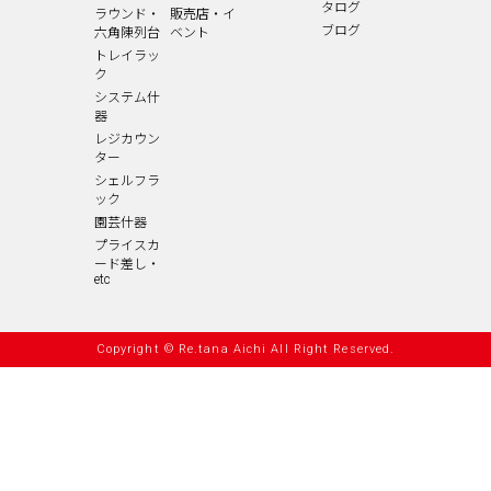
タログ
ラウンド・
販売店・イ
ブログ
六角陳列台
ベント
トレイラッ
ク
システム什
器
レジカウン
ター
シェルフラ
ック
園芸什器
プライスカ
ード差し・
etc
Copyright © Re.tana Aichi All Right Reserved.