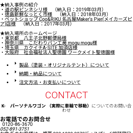
★納入事例の紹介
・
道の駅ピンネシリ様
（納入日：2019年03月）
・
徳島新鮮なっとく市様
（納入日：2018年03月）
・
ペットショップ Coo&RIKU 名古屋Maker’s Pier(メイカーズピ
ア)店様
（納入日：2017年03月）
★納入場所のホームページ
・
東京都 八王子北野郵便局様
・
神奈川県 こだわりパン工房 mogu mogu様
・
埼玉県 カクイチA-SITE 加須店様
・
大阪府 社会福祉法人聖徳園 ワークメイト聖徳園様
arrow_right
製品（塗装・オリジナルテント）について
arrow_right
納期・納品について
arrow_right
注文方法・お支払いについて
CONTACT
K- パーソナルワゴン （実際に車輪で移動）
についてのお問い合
わせ
お電話でのお問合せ
0120-86-3670
052-891-3751