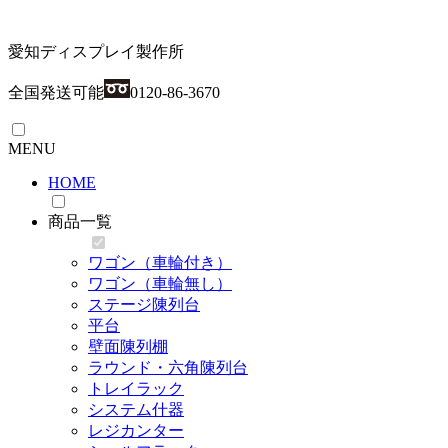
愛知ディスプレイ製作所
全国発送可能
0120-86-3670
MENU
HOME
商品一覧
ワゴン（車輪付き）
ワゴン（車輪無し）
ステージ陳列台
平台
壁面陳列棚
ラウンド・六角陳列台
トレイラック
システム什器
レジカンター