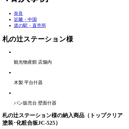
奈良
近畿・中国
道の駅・直売所
札の辻ステーション様
観光物産館 店舗内
木製 平台什器
パン販売台 壁面什器
札の辻ステーション様の納入商品（トップクリア
塗装･化粧合板JC-525）