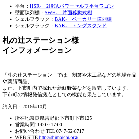
平台：
HSR- 2段JAパワーセルフ平台ワゴン
壁面陳列棚：
SWH- 片面移動式棚
シェルフラック：
BAK- ベーカリー陳列棚
シェルフラック：
BAK- トングスタンド
札の辻ステーション様
インフォメーション
「札の辻ステーション」では、割箸や木工品などの地場産品
や薬膳商品、
また、下市町内で採れた新鮮野菜などを販売しています。
下市町の情報発信拠点としての機能も果たしています。
納入日：2016年10月
所在地
奈良県吉野郡下市町下市125
営業時間
11:00～17:00
お問い合わせ
TEL 0747-52-8717
WEB SITE
http://shimoichi.org/