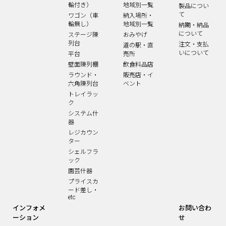
輪付き）
地域別一覧
製品につい
て
ワゴン（車
納入場所・
輪無し）
地域別一覧
納期・納品
について
ステージ陳
おみやげ
列台
注文・支払
道の駅・直
いについて
平台
売所
壁面陳列棚
飲食料品店
ラウンド・
販売店・イ
六角陳列台
ベント
トレイラッ
ク
システム什
器
レジカウン
ター
シェルフラ
ック
園芸什器
プライスカ
ード差し・
etc
インフォメ
お問い合わ
ーション
せ