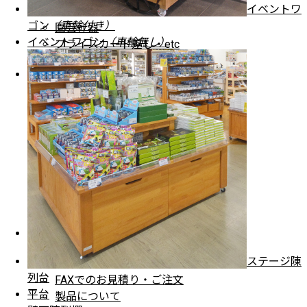
イベントワ
シェルフラック
ゴン
（車輪付き）
園芸什器
イベントワゴン
（車輪無し）
プライスカード差し・etc
納入事例
納入事例・地域別一覧
納入場所・地域別一覧
店舗別納入事例
道の駅・直売所
おみやげ
販売店・イベント
飲食料品店
インフォメーション
ステージ陳
よくある質問
列台
FAXでのお見積り・ご注文
平台
製品について