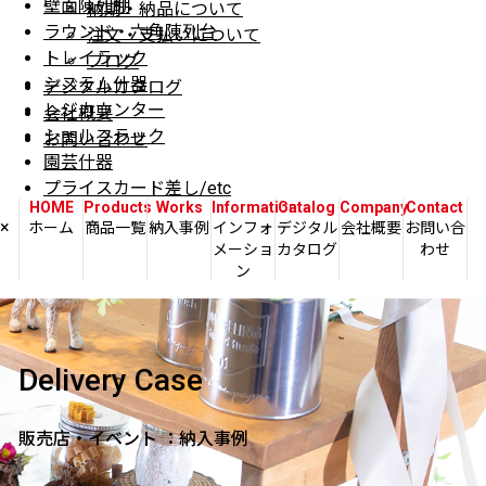
壁面陳列棚
納期・納品について
ラウンド・六角陳列台
注文・支払いについて
トレイラック
ブログ
システム什器
デジタルカタログ
レジカウンター
会社概要
シェルフラック
お問い合わせ
園芸什器
プライスカード差し/etc
HOME
Products
Works
Information
Catalog
Company
Contact
×
ホーム
商品一覧
納入事例
インフォ
デジタル
会社概要
お問い合
メーショ
カタログ
わせ
ン
Delivery Case
販売店・イベント ：納入事例