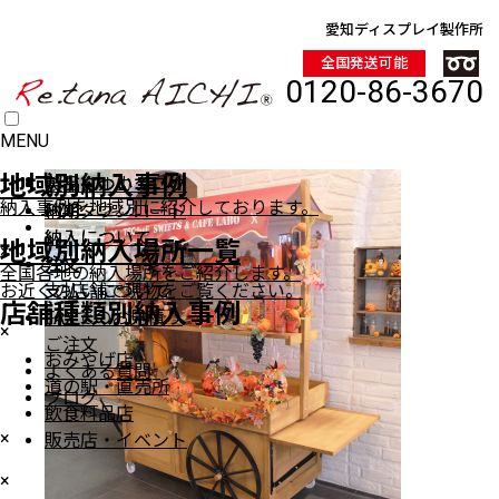
愛知ディスプレイ製作所
全国発送可能
0120-86-3670
MENU
HOME
地域別納入事例
製品について
製品について
デジタルカタログ
納入事例を地域別に紹介しております。
納期
納期
PDFダウンロード
商品一覧
納入について
納入について
地域別納入場所一覧
×
注文
注文
全国各地の納入場所をご紹介します。
ワゴン（車輪付き）
お近くの店舗で現物をご覧ください。
支払いについて
支払いについて
ワゴン（車輪無し）
店舗種類別納入事例
FAXでのお見積り
ステージ陳列台
×
ご注文
平台
おみやげ店
よくある質問
壁面陳列棚
道の駅・直売所
ブログ
ラウンド・六角陳列台
飲食料品店
トレイラック
×
販売店・イベント
システム什器
×
レジカンター