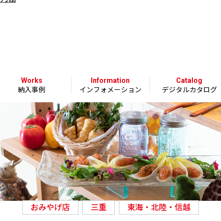
Works
Information
Catalog
納入事例
インフォメーション
デジタルカタログ
おみやげ店
三重
東海・北陸・信越