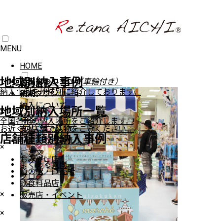
MENU
HOME
地域別納入事例
イベントワゴン
製品について
製品について
デジタルカタログ
（車輪付き）
商品一覧
納入事例を地域別に紹介しております。
納期
納期
PDFダウンロード
納入について
納入について
ワゴン（車輪付き）
地域別納入場所一覧
×
注文
注文
ワゴン（車輪無し）
全国各地の納入場所をご紹介します。
お近くの店舗で現物をご覧ください。
支払いについて
支払いについて
ステージ陳列台
店舗種類別納入事例
FAXでのお見積り
平台
×
ご注文
壁面陳列棚
おみやげ店
よくある質問
ラウンド・六角陳列台
道の駅・直売所
ブログ
トレイラック
飲食料品店
システム什器
×
販売店・イベント
レジカンター
×
シェルフラック