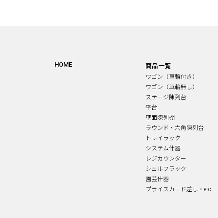
HOME
商品一覧
ワゴン（車輪付き）
ワゴン（車輪無し）
ステージ陳列台
平台
壁面陳列棚
ラウンド・六角陳列台
トレイラック
システム什器
レジカウンター
シェルフラック
園芸什器
プライスカード差し・etc