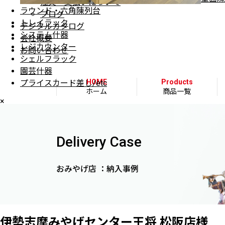
注文・支払いについて
ラウンド・六角陳列台
ブログ
トレイラック
デジタルカタログ
システム什器
会社概要
レジカウンター
お問い合わせ
シェルフラック
園芸什器
HOME
Products
プライスカード差し/etc
ホーム
商品一覧
×
Delivery Case
おみやげ店 ：納入事例
伊勢志摩みやげセンター王将 松阪店様