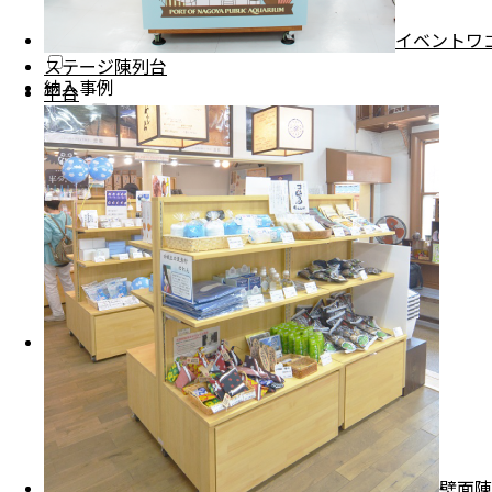
園芸什器
プライスカード差し・etc
イベントワ
ステージ陳列台
納入事例
平台
納入事例・地域別一覧
納入場所・地域別一覧
店舗別納入事例
道の駅・直売所
おみやげ
販売店・イベント
飲食料品店
インフォメーション
よくある質問
FAXでのお見積り・ご注文
製品について
納期・納品について
壁面陳