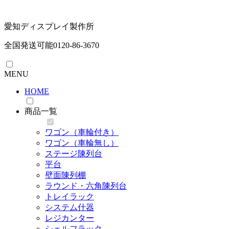
愛知ディスプレイ製作所
全国発送可能
0120-86-3670
MENU
HOME
商品一覧
ワゴン（車輪付き）
ワゴン（車輪無し）
ステージ陳列台
平台
壁面陳列棚
ラウンド・六角陳列台
トレイラック
システム什器
レジカンター
シェルフラック