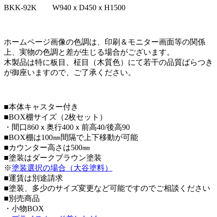
BKK-92K
W940ｘD450ｘH1500
ホームページ画像の色調は、印刷＆モニター画面等の関係
上、実物の色調と差が生じる場合がございます。
木製品は特に板目、柾目（木質色）にて若干の品質ばらつき
が御座いますので、ご了承ください。
■本体キャスター付き
■BOX棚サイズ（2枚セット）
・間口860ｘ奥行400ｘ前高40/後高90
■BOX棚は100㎜間隔で上下移動が可能
■カウンター高さは500㎜
■塗装はダークブラウン塗装
※
塗装選択の場合（大谷塗料）
■運賃は別途請求
■塗装、多少のサイズ変更など可能ですのでご相談ください
■別売商品
・小物BOX