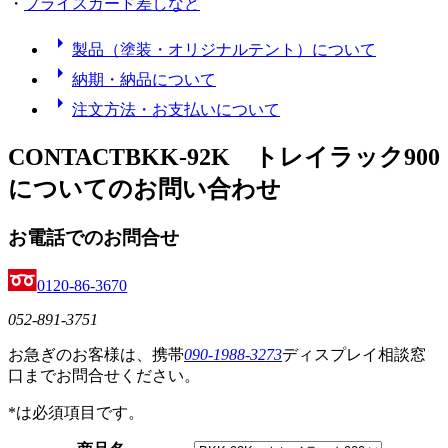
・
プライスカード差しなど
arrow_right
製品（塗装・オリジナルテント）について
arrow_right
納期・納品について
arrow_right
注文方法・お支払いについて
CONTACT
BKK-92K トレイラック900
についてのお問い合わせ
お電話でのお問合せ
0120-86-3670
052-891-3751
お急ぎのお客様は、携帯
090-1988-3273
ディスプレイ相談窓
口までお問合せください。
*
は必須項目です。