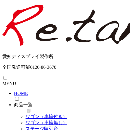
愛知ディスプレイ製作所
全国発送可能
0120-86-3670
MENU
HOME
商品一覧
ワゴン（車輪付き）
ワゴン（車輪無し）
ステージ陳列台