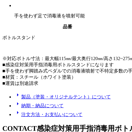
手を使わず足で消毒液を噴射可能
品番
ボトルスタンド
※対応ボトル寸法：最大幅115㎜/最大奥行120㎜/高さ132~275
■感染症対策用手指消毒用ボトルスタンドになります
■手を使わず脚踏み式ペダルでの消毒液噴射で不特定多数の
■材質：スチール（ホワイト塗装）
■運賃は別途請求
arrow_right
製品（塗装・オリジナルテント）について
arrow_right
納期・納品について
arrow_right
注文方法・お支払いについて
CONTACT
感染症対策用手指消毒用ボト