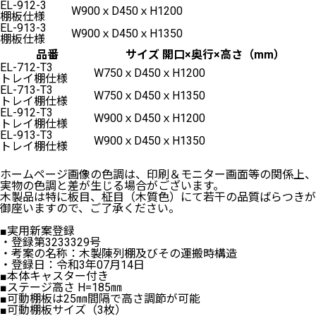
EL-912-3
W900ｘD450ｘH1200
棚板仕様
EL-913-3
W900ｘD450ｘH1350
棚板仕様
品番
サイズ 開口×奥行×高さ（mm）
EL-712-T3
W750ｘD450ｘH1200
トレイ棚仕様
EL-713-T3
W750ｘD450ｘH1350
トレイ棚仕様
EL-912-T3
W900ｘD450ｘH1200
トレイ棚仕様
EL-913-T3
W900ｘD450ｘH1350
トレイ棚仕様
ホームページ画像の色調は、印刷＆モニター画面等の関係上、
実物の色調と差が生じる場合がございます。
木製品は特に板目、柾目（木質色）にて若干の品質ばらつきが
御座いますので、ご了承ください。
■実用新案登録
・登録第3233329号
・考案の名称：木製陳列棚及びその運搬時構造
・登録日：令和3年07月14日
■本体キャスター付き
■ステージ高さ H=185㎜
■
可動
棚板は25㎜間隔で高さ調節が可能
■
可動
棚板サイズ（3枚）