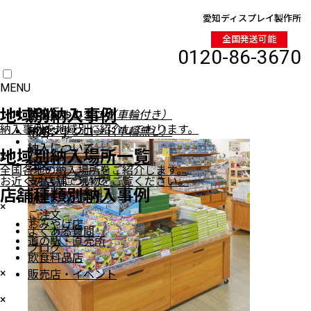
愛知ディスプレイ製作所
全国発送可能
0120-86-3670
MENU
HOME
地域別納入事例
イベントワゴン
製品について
製品について
デジタルカタログ
（車輪付き）
納入事例を地域別に紹介しております。
イベントワゴン
納期
納期
PDFダウンロード
（車輪無し）
商品一覧
納入について
納入について
地域別納入場所一覧
×
注文
注文
全国各地の納入場所をご紹介します。
ワゴン（車輪付き）
お近くの店舗で現物をご覧ください。
支払いについて
支払いについて
ワゴン（車輪無し）
店舗種類別納入事例
FAXでのお見積り
ステージ陳列台
×
ご注文
平台
おみやげ店
よくある質問
壁面陳列棚
道の駅・直売所
ブログ
ラウンド・六角陳列台
飲食料品店
トレイラック
×
販売店・イベント
システム什器
×
レジカンター