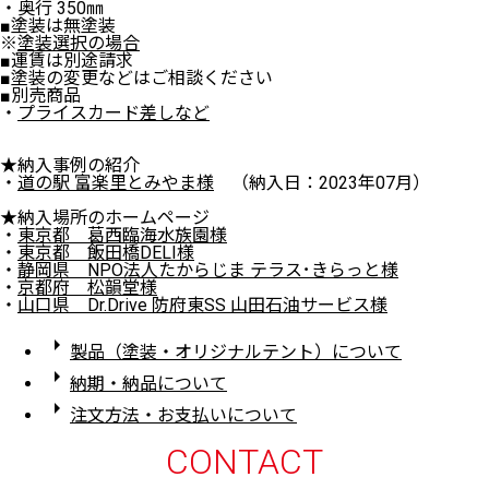
・奥行 350㎜
■塗装は無塗装
※
塗装選択の場合
■運賃は別途請求
■塗装の変更などはご相談ください
■別売商品
・
プライスカード差しなど
★納入事例の紹介
・
道の駅 富楽里とみやま様
（納入日：2023年07月）
★納入場所のホームページ
・
東京都 葛西臨海水族園様
・
東京都 飯田橋DELI様
・
静岡県 NPO法人たからじま テラス･きらっと様
・
京都府 松韻堂様
・
山口県 Dr.Drive 防府東SS 山田石油サービス様
arrow_right
製品（塗装・オリジナルテント）について
arrow_right
納期・納品について
arrow_right
注文方法・お支払いについて
CONTACT