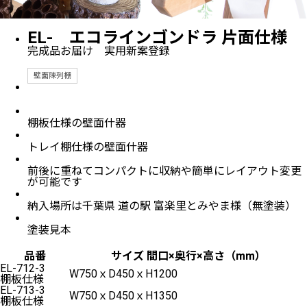
EL- エコラインゴンドラ 片面仕様
完成品お届け 実用新案登録
壁面陳列棚
棚板仕様の壁面什器
トレイ棚仕様の壁面什器
前後に重ねてコンパクトに収納や簡単にレイアウト変更
が可能です
納入場所は千葉県 道の駅 富楽里とみやま様（無塗装）
塗装見本
品番
サイズ 間口×奥行×高さ（mm）
EL-712-3
W750ｘD450ｘH1200
棚板仕様
EL-713-3
W750ｘD450ｘH1350
棚板仕様