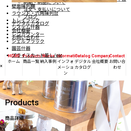
納期・納品について
壁面陳列棚
注文・支払いについて
ラウンド・六角陳列台
ブログ
トレイラック
デジタルカタログ
システム什器
会社概要
レジカウンター
お問い合わせ
シェルフラック
園芸什器
プライスカード差し/etc
HOME
Products
Works
Information
Catalog
Company
Contact
ホーム
商品一覧
納入事例
インフォ
デジタル
会社概要
お問い合
×
メーショ
カタログ
わせ
ン
Products
商品詳細