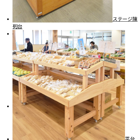
シェルフラック
園芸什器
ステージ陳
プライスカード差し・etc
列台
納入事例
納入事例・地域別一覧
納入場所・地域別一覧
店舗別納入事例
道の駅・直売所
おみやげ
販売店・イベント
飲食料品店
インフォメーション
よくある質問
FAXでのお見積り・ご注文
製品について
平台