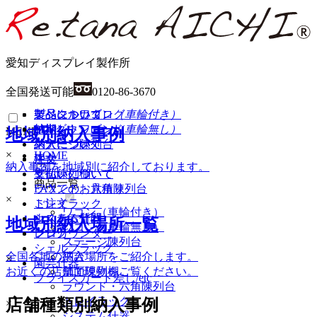
愛知ディスプレイ製作所
全国発送可能
0120-86-3670
イベントワゴン
製品について
製品について
デジタルカタログ
（車輪付き）
イベントワゴン
納期
納期
PDFダウンロード
（車輪無し）
地域別納入事例
MENU
ステージ陳列台
納入について
納入について
×
HOME
平台
注文
注文
納入事例を地域別に紹介しております。
壁面陳列棚
支払いについて
支払いについて
商品一覧
ラウンド・六角陳列台
FAXでのお見積り
×
トレイラック
ご注文
ワゴン（車輪付き）
システム什器
よくある質問
地域別納入場所一覧
ワゴン（車輪無し）
レジカウンター
ブログ
ステージ陳列台
シェルフラック
全国各地の納入場所をご紹介します。
平台
×
園芸什器
お近くの店舗で現物をご覧ください。
壁面陳列棚
プライスカード差し/etc
ラウンド・六角陳列台
トレイラック
店舗種類別納入事例
×
システム什器