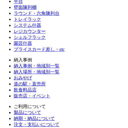
平台
壁面陳列棚
ラウンド・六角陳列台
トレイラック
システム什器
レジカウンター
シェルフラック
園芸什器
プライスカード差し・etc
納入事例
納入事例・地域別一覧
納入場所・地域別一覧
おみやげ
道の駅・直売所
飲食料品店
販売店・イベント
ご利用について
製品について
納期・納品について
注文・支払いについて