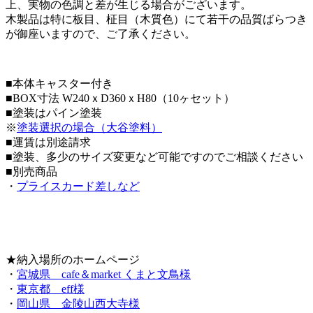
上、実物の色調と差が生じる場合がございます。
木製品は特に板目、柾目（木質色）にて若干の品質ばらつき
が御座いますので、ご了承ください。
■本体キャスター付き
■BOX寸法 W240ｘD360ｘH80（10ヶセット）
■塗装はパイン塗装
※
塗装選択の場合（大谷塗料）
■運賃は別途請求
■塗装、多少のサイズ変更など可能ですのでご相談ください
■別売商品
・
プライスカード差しなど
★納入場所のホームページ
・
宮城県 cafe＆market くまと文鳥様
・
東京都 eff様
・
岡山県 金陵山西大寺様