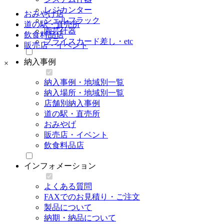
レジカンター
おみやげ店
シェルフラック
道の駅・直売所
園芸什器
飲食料品店
プライスカード差し・etc
販売店・イベント
納入事例
×
納入事例・地域別一覧
納入場所・地域別一覧
店舗別納入事例
道の駅・直売所
おみやげ
販売店・イベント
飲食料品店
インフォメーション
よくある質問
FAXでのお見積り・ご注文
製品について
納期・納品について