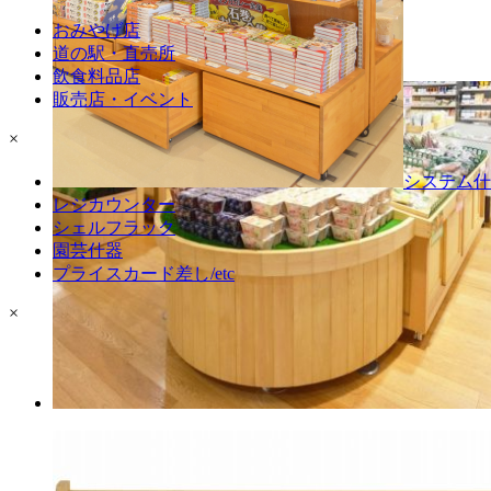
おみやげ店
完成品お届け
道の駅・直売所
ラウンド・六角陳列台
飲食料品店
販売店・イベント
×
システム什
レジカウンター
シェルフラック
園芸什器
プライスカード差し/etc
×