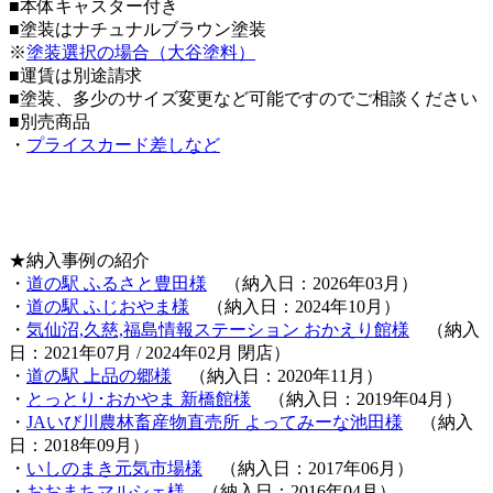
■本体キャスター付き
■塗装はナチュナルブラウン塗装
※
塗装選択の場合（大谷塗料）
■運賃は別途請求
■塗装、多少のサイズ変更など可能ですのでご相談ください
■別売商品
・
プライスカード差しなど
★納入事例の紹介
・
道の駅 ふるさと豊田様
（納入日：2026年03月）
・
道の駅 ふじおやま様
（納入日：2024年10月）
・
気仙沼,久慈,福島情報ステーション おかえり館様
（納入
日：2021年07月 / 2024年02月 閉店）
・
道の駅 上品の郷様
（納入日：2020年11月）
・
とっとり･おかやま 新橋館様
（納入日：2019年04月）
・
JAいび川農林畜産物直売所 よってみーな池田様
（納入
日：2018年09月）
・
いしのまき元気市場様
（納入日：2017年06月）
・
おおまちマルシェ様
（納入日：2016年04月）