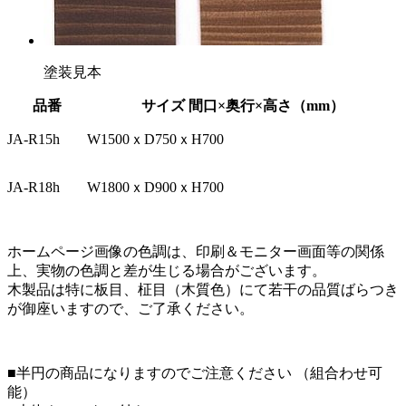
塗装見本
品番
サイズ 間口×奥行×高さ（mm）
JA-R15h
W1500ｘD750ｘH700
JA-R18h
W1800ｘD900ｘH700
ホームページ画像の色調は、印刷＆モニター画面等の関係
上、実物の色調と差が生じる場合がございます。
木製品は特に板目、柾目（木質色）にて若干の品質ばらつき
が御座いますので、ご了承ください。
■半円の商品になりますのでご注意ください （組合わせ可
能）