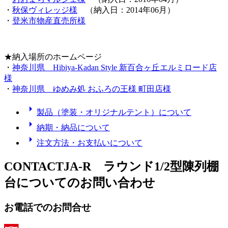
・
秋保ヴィレッジ様
（納入日：2014年06月）
・
登米市物産直売所様
★納入場所のホームページ
・
神奈川県 Hibiya-Kadan Style 新百合ヶ丘エルミロード店
様
・
神奈川県 ゆめみ処 おふろの王様 町田店様
arrow_right
製品（塗装・オリジナルテント）について
arrow_right
納期・納品について
arrow_right
注文方法・お支払いについて
CONTACT
JA-R ラウンド1/2型陳列棚
台
についてのお問い合わせ
お電話でのお問合せ