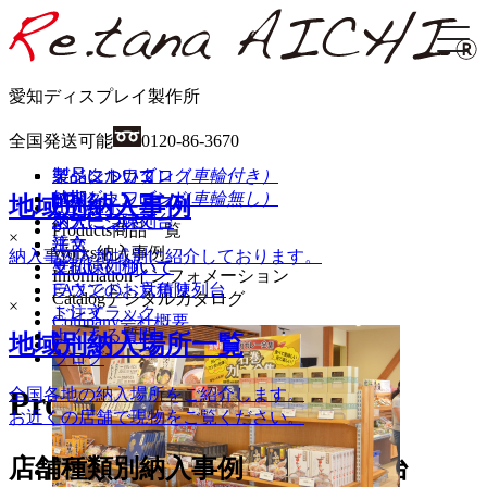
愛知ディスプレイ製作所
全国発送可能
0120-86-3670
イベントワゴン
製品について
製品について
デジタルカタログ
（車輪付き）
イベントワゴン
納期
納期
PDFダウンロード
（車輪無し）
地域別納入事例
HOME
ホーム
ステージ陳列台
納入について
納入について
Products
商品一覧
×
平台
注文
注文
Works
納入事例
納入事例を地域別に紹介しております。
壁面陳列棚
支払いについて
支払いについて
Information
インフォメーション
ラウンド・六角陳列台
FAXでのお見積り
Catalog
デジタルカタログ
×
トレイラック
ご注文
Company
会社概要
よくある質問
地域別納入場所一覧
Contact
お問い合わせ
ブログ
Products
商品詳細
全国各地の納入場所をご紹介します。
×
お近くの店舗で現物をご覧ください。
店舗種類別納入事例
JA-R ラウンド1/2型陳列棚台