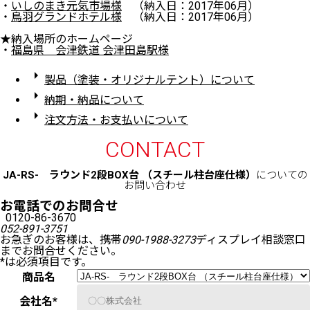
・
いしのまき元気市場様
（納入日：2017年06月）
・
鳥羽グランドホテル様
（納入日：2017年06月）
★納入場所のホームページ
・
福島県 会津鉄道 会津田島駅様
arrow_right
製品（塗装・オリジナルテント）について
arrow_right
納期・納品について
arrow_right
注文方法・お支払いについて
CONTACT
JA-RS- ラウンド2段BOX台 （スチール柱台座仕様）
についての
お問い合わせ
お電話でのお問合せ
0120-86-3670
052-891-3751
お急ぎのお客様は、携帯
090-1988-3273
ディスプレイ相談窓口
までお問合せください。
*
は必須項目です。
商品名
会社名
*