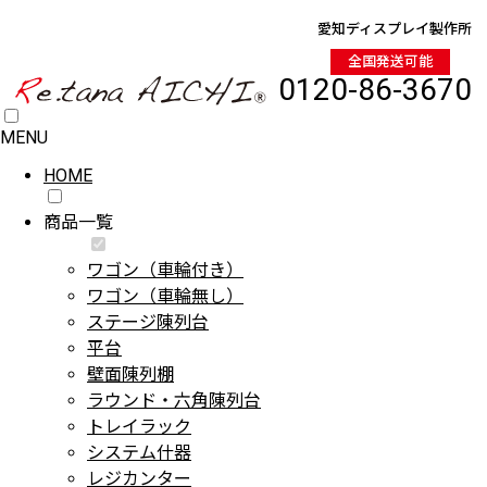
愛知ディスプレイ製作所
全国発送可能
0120-86-3670
MENU
HOME
商品一覧
ワゴン（車輪付き）
ワゴン（車輪無し）
ステージ陳列台
平台
壁面陳列棚
ラウンド・六角陳列台
トレイラック
システム什器
レジカンター