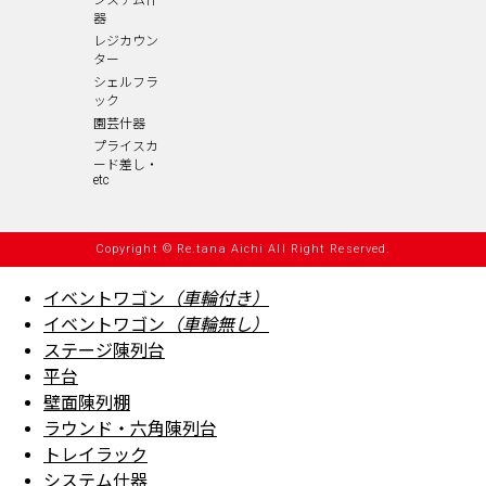
システム什
器
レジカウン
ター
シェルフラ
ック
園芸什器
プライスカ
ード差し・
etc
Copyright © Re.tana Aichi All Right Reserved.
イベントワゴン
（車輪付き）
イベントワゴン
（車輪無し）
ステージ陳列台
平台
壁面陳列棚
ラウンド・六角陳列台
トレイラック
システム什器