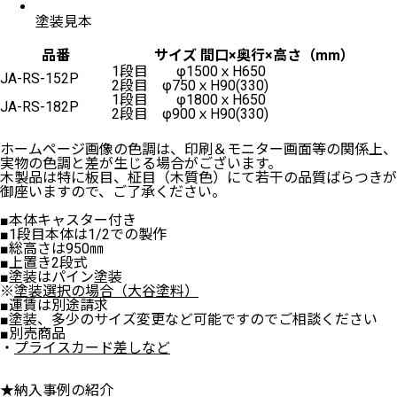
塗装見本
品番
サイズ 間口×奥行×高さ（mm）
1段目 φ1500ｘH650
JA-RS-152P
2段目 φ750ｘH90(330)
1段目 φ1800ｘH650
JA-RS-182P
2段目 φ900ｘH90(330)
ホームページ画像の色調は、印刷＆モニター画面等の関係上、
実物の色調と差が生じる場合がございます。
木製品は特に板目、柾目（木質色）にて若干の品質ばらつきが
御座いますので、ご了承ください。
■本体キャスター付き
■1段目本体は1/2での製作
■総高さは950㎜
■上置き2段式
■塗装はパイン塗装
※
塗装選択の場合（大谷塗料）
■運賃は別途請求
■塗装、多少のサイズ変更など可能ですのでご相談ください
■別売商品
・
プライスカード差しなど
★納入事例の紹介