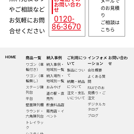
メールで
お問い合わ
のお見積
やご相談など
せ
り
0120-
お気軽にお問
ご相談は
86-3670
こちら
合せください
HOME
商品一覧
納入事例
ご利用につ
インフォメ
お問い合わ
いて
ーション
せ
ワゴン（車
納入事例・
輪付き）
地域別一覧
製品につい
会社概要
て
ワゴン（車
納入場所・
よくある質
輪無し）
地域別一覧
納期・納品
問
について
ステージ陳
おみやげ
FAXでのお
列台
注文・支払
見積り・ご
道の駅・直
いについて
注文
平台
売所
デジタルカ
壁面陳列棚
飲食料品店
タログ
ラウンド・
販売店・イ
ブログ
六角陳列台
ベント
トレイラッ
ク