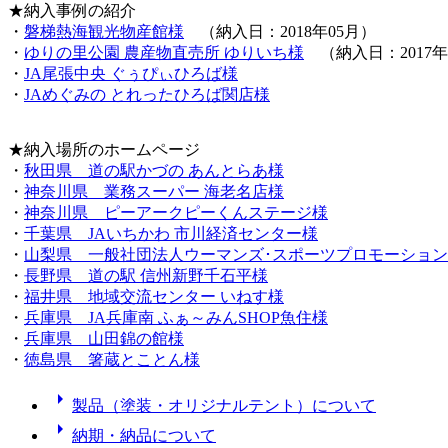
★納入事例の紹介
・
磐梯熱海観光物産館様
（納入日：2018年05月）
・
ゆりの里公園 農産物直売所 ゆりいち様
（納入日：2017年
・
JA尾張中央 ぐぅぴぃひろば様
・
JAめぐみの とれったひろば関店様
★納入場所のホームページ
・
秋田県 道の駅かづの あんとらあ様
・
神奈川県 業務スーパー 海老名店様
・
神奈川県 ピーアークピーくんステージ様
・
千葉県 JAいちかわ 市川経済センター様
・
山梨県 一般社団法人ウーマンズ･スポーツプロモーション
・
長野県 道の駅 信州新野千石平様
・
福井県 地域交流センター いねす様
・
兵庫県 JA兵庫南 ふぁ～みんSHOP魚住様
・
兵庫県 山田錦の館様
・
徳島県 箸蔵とことん様
arrow_right
製品（塗装・オリジナルテント）について
arrow_right
納期・納品について