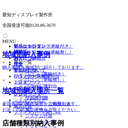
愛知ディスプレイ製作所
全国発送可能
0120-86-3670
MENU
イベントワゴン
製品について
製品について
デジタルカタログ
（車輪付き）
HOME
イベントワゴン
納期
納期
PDFダウンロード
（車輪無し）
地域別納入事例
ステージ陳列台
納入について
納入について
商品一覧
×
平台
注文
注文
納入事例を地域別に紹介しております。
壁面陳列棚
支払いについて
支払いについて
ワゴン（車輪付き）
ラウンド・六角陳列台
FAXでのお見積り
ワゴン（車輪無し）
×
トレイラック
ご注文
ステージ陳列台
システム什器
よくある質問
地域別納入場所一覧
平台
レジカウンター
ブログ
壁面陳列棚
シェルフラック
全国各地の納入場所をご紹介します。
ラウンド・六角陳列台
×
園芸什器
お近くの店舗で現物をご覧ください。
トレイラック
プライスカード差し/etc
システム什器
店舗種類別納入事例
レジカンター
×
シェルフラック