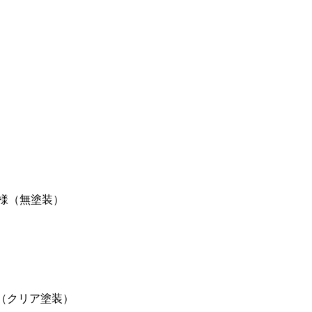
ち様（無塗装）
様（クリア塗装）