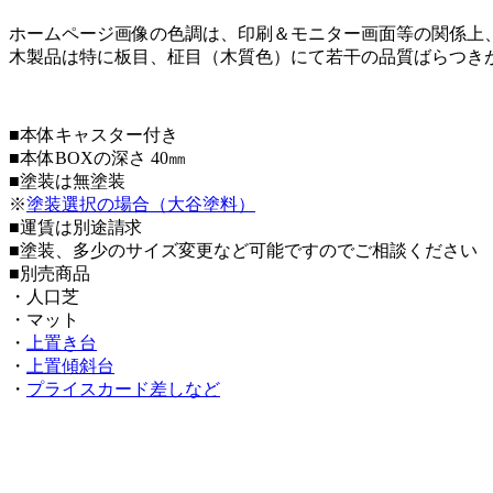
ホームページ画像の色調は、印刷＆モニター画面等の関係上
木製品は特に板目、柾目（木質色）にて若干の品質ばらつき
■本体キャスター付き
■本体BOXの深さ 40㎜
■塗装は無塗装
※
塗装選択の場合（大谷塗料）
■運賃は別途請求
■塗装、多少のサイズ変更など可能ですのでご相談ください
■別売商品
・人口芝
・マット
・
上置き台
・
上置傾斜台
・
プライスカード差しなど