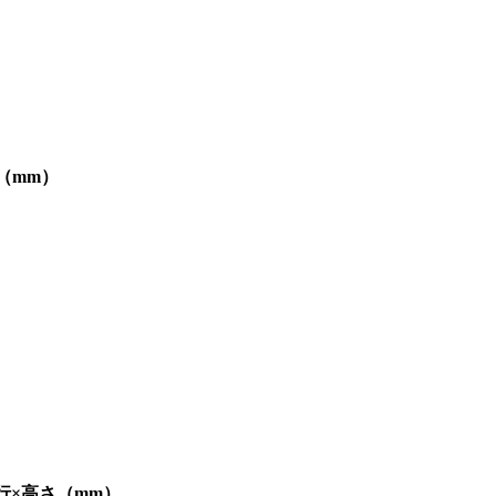
（mm）
行×高さ（mm）