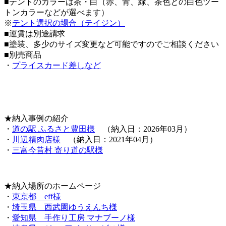
■テントのカラーは茶・白（赤、青、緑、茶色との白色ツー
トンカラーなどが選べます）
※
テント選択の場合（テイジン）
■運賃は別途請求
■塗装、多少のサイズ変更など可能ですのでご相談ください
■別売商品
・
プライスカード差しなど
★納入事例の紹介
・
道の駅 ふるさと豊田様
（納入日：2026年03月）
・
川辺精肉店様
（納入日：2021年04月）
・
三富今昔村 寄り道の駅様
★納入場所のホームページ
・
東京都 eff様
・
埼玉県 西武園ゆうえんち様
・
愛知県 手作り工房 マナブーノ様