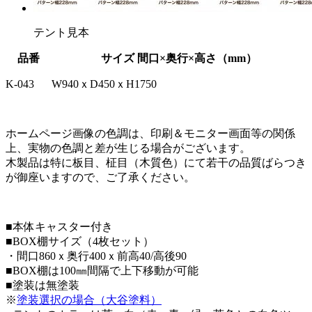
テント見本
品番
サイズ 間口×奥行×高さ（mm）
K-043
W940ｘD450ｘH1750
ホームページ画像の色調は、印刷＆モニター画面等の関係
上、実物の色調と差が生じる場合がございます。
木製品は特に板目、柾目（木質色）にて若干の品質ばらつき
が御座いますので、ご了承ください。
■本体キャスター付き
■BOX棚サイズ（4枚セット）
・
間口860ｘ奥行400ｘ前高40/高後90
■BOX棚は100㎜間隔で上下移動が可能
■塗装は無塗装
※
塗装選択の場合（大谷塗料）