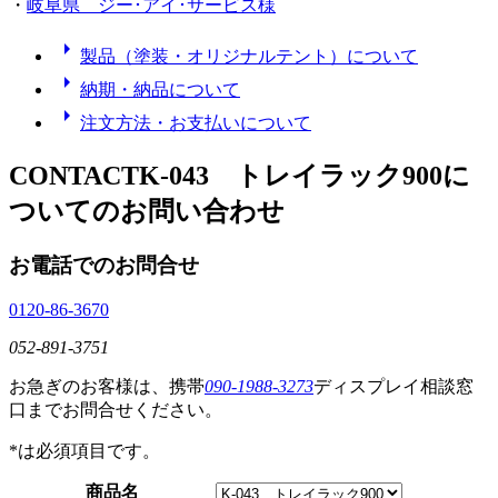
・
岐阜県 ジー･アイ･サービス様
arrow_right
製品（塗装・オリジナルテント）について
arrow_right
納期・納品について
arrow_right
注文方法・お支払いについて
CONTACT
K-043 トレイラック900
に
ついてのお問い合わせ
お電話でのお問合せ
0120-86-3670
052-891-3751
お急ぎのお客様は、携帯
090-1988-3273
ディスプレイ相談窓
口までお問合せください。
*
は必須項目です。
商品名