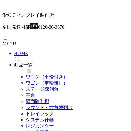
愛知ディスプレイ製作所
全国発送可能
0120-86-3670
MENU
HOME
商品一覧
ワゴン（車輪付き）
ワゴン（車輪無し）
ステージ陳列台
平台
壁面陳列棚
ラウンド・六角陳列台
トレイラック
システム什器
レジカンター