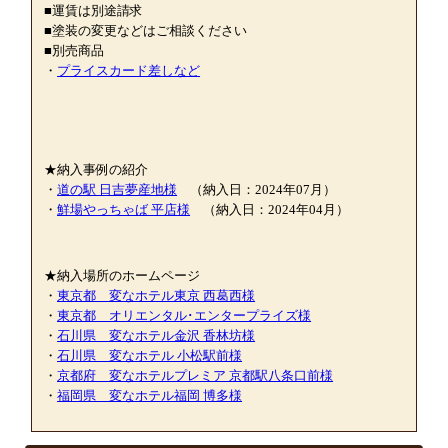
■運賃は別途請求
■塗装の変更などはご相談ください
■別売商品
・
プライスカード差しなど
★納入事例の紹介
・
道の駅 日吉夢産地様
（納入日：2024年07月）
・
鮮場やっちゃば 平店
様
（納入日：2024年04月）
★納入場所のホームページ
・
東京都 変なホテル東京 西葛西様
・
東京都 オリエンタル･エンタープライズ様
・
石川県 変なホテル金沢 香林坊様
・
石川県 変なホテル 小松駅前様
・
京都府 変なホテルプレミア 京都駅八条口前様
・
福岡県 変なホテル福岡 博多様