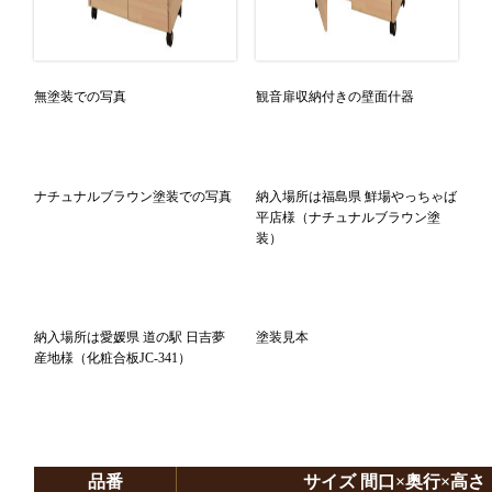
無塗装での写真
観音扉収納付きの壁面什器
ナチュナルブラウン塗装での写真
納入場所は福島県 鮮場やっちゃば
平店様（ナチュナルブラウン塗
装）
納入場所は愛媛県 道の駅 日吉夢
塗装見本
産地様（化粧合板JC-341）
品番
サイズ 間口×奥行×高さ