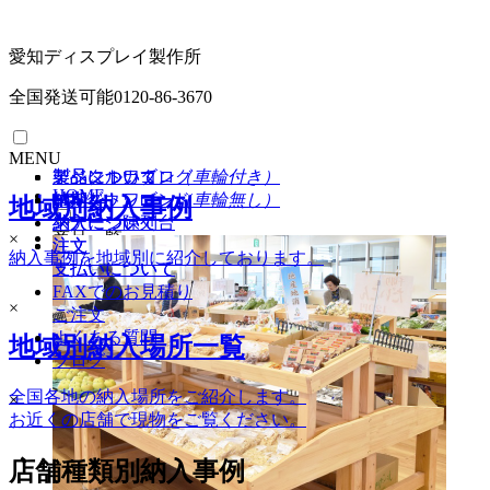
愛知ディスプレイ製作所
全国発送可能
0120-86-3670
MENU
イベントワゴン
製品について
製品について
デジタルカタログ
（車輪付き）
HOME
イベントワゴン
納期
納期
PDFダウンロード
（車輪無し）
地域別納入事例
ステージ陳列台
納入について
納入について
商品一覧
×
注文
注文
納入事例を地域別に紹介しております。
支払いについて
支払いについて
ワゴン（車輪付き）
FAXでのお見積り
ワゴン（車輪無し）
×
ご注文
ステージ陳列台
よくある質問
地域別納入場所一覧
平台
ブログ
壁面陳列棚
全国各地の納入場所をご紹介します。
ラウンド・六角陳列台
×
お近くの店舗で現物をご覧ください。
トレイラック
システム什器
店舗種類別納入事例
レジカンター
シェルフラック