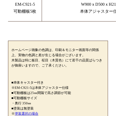
EM-C921-5
W900ｘD500ｘH21
可動棚板5枚
本体アジャスター
ホームページ画像の色調は、印刷＆モニター画面等の関係
上、実物の色調と差が生じる場合がございます。
木製品は特に板目、柾目（木質色）にて若干の品質ばらつき
が御座いますので、ご了承ください。
■本体キャスター付き
※EM-C921-5は本体アジャスター仕様
■可動棚板は25㎜間隔で高さ調節が可能
■可動棚板サイズ
・奥行 350㎜
■塗装は無塗装
※
塗装選択の場合