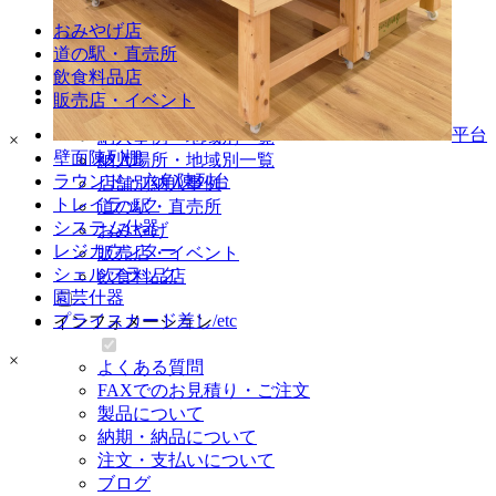
園芸什器
おみやげ店
プライスカード差し・etc
道の駅・直売所
飲食料品店
納入事例
販売店・イベント
平台
納入事例・地域別一覧
×
壁面陳列棚
納入場所・地域別一覧
ラウンド・六角陳列台
店舗別納入事例
トレイラック
道の駅・直売所
システム什器
おみやげ
レジカウンター
販売店・イベント
シェルフラック
飲食料品店
園芸什器
プライスカード差し/etc
インフォメーション
×
よくある質問
FAXでのお見積り・ご注文
製品について
納期・納品について
注文・支払いについて
ブログ