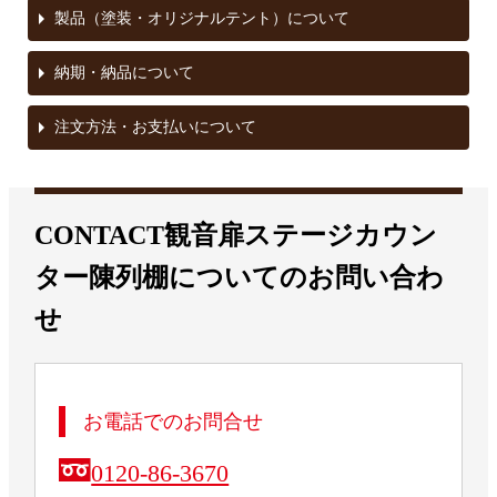
arrow_right
製品（塗装・オリジナルテント）について
arrow_right
納期・納品について
arrow_right
注文方法・お支払いについて
CONTACT
観音扉ステージカウン
ター陳列棚
についてのお問い合わ
せ
お電話でのお問合せ
0120-86-3670