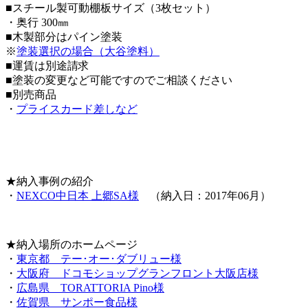
■スチール
製可動
棚板サイズ（3枚セット）
・奥行 300㎜
■木製部分はパイン塗装
※
塗装選択の場合（大谷塗料）
■運賃は別途請求
■塗装の変更など可能ですのでご相談ください
■別売商品
・
プライスカード差しなど
★納入事例の紹介
・
NEXCO中日本 上郷SA様
（納入日：2017年06月）
★納入場所のホームページ
・
東京都 テー･オー･ダブリュー様
・
大阪府 ドコモショップグランフロント大阪店様
・
広島県 TORATTORIA Pino様
・
佐賀県 サンポー食品様