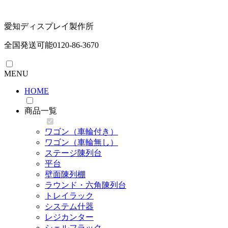
愛知ディスプレイ製作所
全国発送可能
0120-86-3670
MENU
HOME
商品一覧
ワゴン（車輪付き）
ワゴン（車輪無し）
ステージ陳列台
平台
壁面陳列棚
ラウンド・六角陳列台
トレイラック
システム什器
レジカンター
シェルフラック