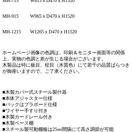
MH-715
W815ｘD470ｘH1520
MH-915
W965ｘD470ｘH1520
MH-1215
W1265ｘD470ｘH1520
ホームページ画像の色調は、印刷＆モニター画面等の関係
上、実物の色調と差が生じる場合がございます。
木製品は特に板目、柾目（木質色）にて若干の品質ばらつき
が御座いますので、ご了承ください。
■木製カバー式スチール製什器
■本体アジャスター仕様
■バックはプラボード仕様
■ワイヤー手すり付き
■木製カードレール付き
■木製ベース棚
■スチール
製可動
棚板は25㎜間隔にて高さ調節が可能