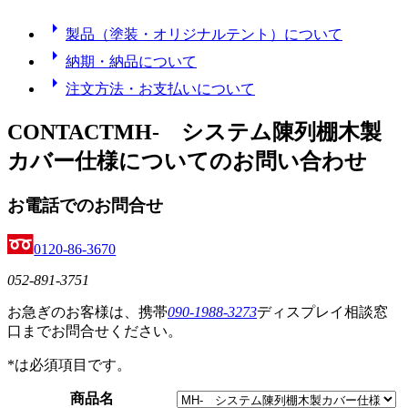
arrow_right
製品（塗装・オリジナルテント）について
arrow_right
納期・納品について
arrow_right
注文方法・お支払いについて
CONTACT
MH- システム陳列棚木製
カバー仕様
についてのお問い合わせ
お電話でのお問合せ
0120-86-3670
052-891-3751
お急ぎのお客様は、携帯
090-1988-3273
ディスプレイ相談窓
口までお問合せください。
*
は必須項目です。
商品名