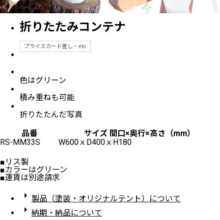
折りたたみコンテナ
プライスカード差し・etc
色はグリーン
積み重ねも可能
折りたたんだ写真
品番
サイズ 間口×奥行×高さ（mm）
RS-MM33S
W600ｘD400ｘH180
■リス製
■カラーはグリーン
■運賃は別途請求
arrow_right
製品（塗装・オリジナルテント）について
arrow_right
納期・納品について