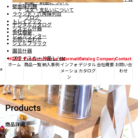
納期・納品について
壁面陳列棚
注文・支払いについて
ラウンド・六角陳列台
ブログ
トレイラック
デジタルカタログ
システム什器
会社概要
レジカウンター
お問い合わせ
シェルフラック
園芸什器
プライスカード差し/etc
HOME
Products
Works
Information
Catalog
Company
Contact
ホーム
商品一覧
納入事例
インフォ
デジタル
会社概要
お問い合
×
メーショ
カタログ
わせ
ン
Products
商品詳細