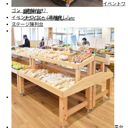
イベントワ
シェルフラック
ゴン
（車輪付き）
園芸什器
イベントワゴン
（車輪無し）
プライスカード差し・etc
ステージ陳列台
納入事例
納入事例・地域別一覧
納入場所・地域別一覧
店舗別納入事例
道の駅・直売所
おみやげ
販売店・イベント
飲食料品店
インフォメーション
よくある質問
FAXでのお見積り・ご注文
製品について
平台