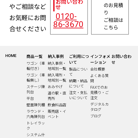
お問い合わ
のお見積
やご相談など
せ
り
0120-
お気軽にお問
ご相談は
86-3670
こちら
合せください
HOME
商品一覧
納入事例
ご利用につ
インフォメ
お問い合わ
いて
ーション
せ
ワゴン（車
納入事例・
輪付き）
地域別一覧
製品につい
会社概要
て
ワゴン（車
納入場所・
よくある質
輪無し）
地域別一覧
納期・納品
問
について
ステージ陳
おみやげ
FAXでのお
列台
注文・支払
見積り・ご
道の駅・直
いについて
注文
平台
売所
デジタルカ
壁面陳列棚
飲食料品店
タログ
ラウンド・
販売店・イ
ブログ
六角陳列台
ベント
トレイラッ
ク
システム什