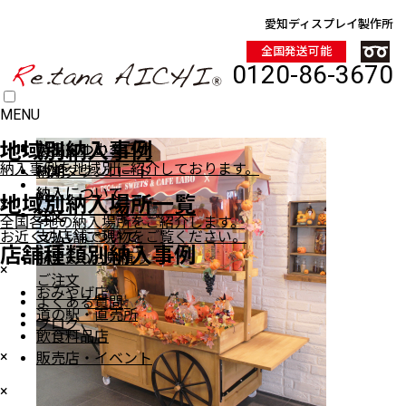
愛知ディスプレイ製作所
全国発送可能
0120-86-3670
MENU
HOME
地域別納入事例
製品について
製品について
デジタルカタログ
納入事例を地域別に紹介しております。
納期
納期
PDFダウンロード
商品一覧
納入について
納入について
地域別納入場所一覧
×
注文
注文
全国各地の納入場所をご紹介します。
ワゴン（車輪付き）
お近くの店舗で現物をご覧ください。
支払いについて
支払いについて
ワゴン（車輪無し）
店舗種類別納入事例
FAXでのお見積り
ステージ陳列台
×
ご注文
平台
おみやげ店
よくある質問
壁面陳列棚
道の駅・直売所
ブログ
ラウンド・六角陳列台
飲食料品店
トレイラック
×
販売店・イベント
システム什器
×
レジカンター