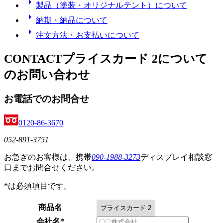
arrow_right
製品（塗装・オリジナルテント）について
arrow_right
納期・納品について
arrow_right
注文方法・お支払いについて
CONTACT
プライスカード 2
について
のお問い合わせ
お電話でのお問合せ
0120-86-3670
052-891-3751
お急ぎのお客様は、携帯
090-1988-3273
ディスプレイ相談窓
口までお問合せください。
*
は必須項目です。
商品名
会社名
*