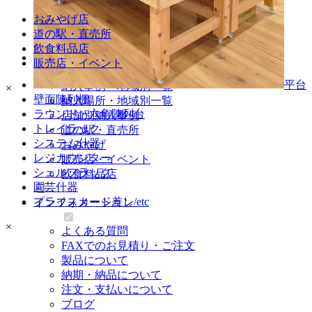
園芸什器
おみやげ店
プライスカード差し・etc
道の駅・直売所
飲食料品店
納入事例
販売店・イベント
平台
納入事例・地域別一覧
×
壁面陳列棚
納入場所・地域別一覧
ラウンド・六角陳列台
店舗別納入事例
トレイラック
道の駅・直売所
システム什器
おみやげ
レジカウンター
販売店・イベント
シェルフラック
飲食料品店
園芸什器
プライスカード差し/etc
インフォメーション
×
よくある質問
FAXでのお見積り・ご注文
製品について
納期・納品について
注文・支払いについて
ブログ