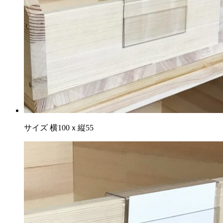
サイズ 横100ｘ縦55