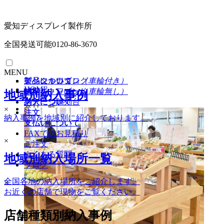
愛知ディスプレイ製作所
全国発送可能
0120-86-3670
MENU
イベントワゴン
製品について
製品について
デジタルカタログ
（車輪付き）
HOME
イベントワゴン
納期
納期
PDFダウンロード
（車輪無し）
地域別納入事例
ステージ陳列台
納入について
納入について
商品一覧
×
注文
注文
納入事例を地域別に紹介しております。
支払いについて
支払いについて
ワゴン（車輪付き）
FAXでのお見積り
ワゴン（車輪無し）
×
ご注文
ステージ陳列台
よくある質問
地域別納入場所一覧
平台
ブログ
壁面陳列棚
全国各地の納入場所をご紹介します。
ラウンド・六角陳列台
×
お近くの店舗で現物をご覧ください。
トレイラック
システム什器
店舗種類別納入事例
レジカンター
シェルフラック