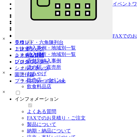
レジカンター
イベントワ
おみやげ店
シェルフラック
ゴン
（車輪付き）
道の駅・直売所
園芸什器
イベントワゴン
（車輪無し）
飲食料品店
プライスカード差し・etc
ステージ陳列台
販売店・イベント
平台
納入事例
壁面陳列棚
FAXでのお
×
ラウンド・六角陳列台
見積り
納入事例・地域別一覧
トレイラック
ご注文
納入場所・地域別一覧
システム什器
よくある質問
店舗別納入事例
レジカウンター
ブログ
道の駅・直売所
シェルフラック
×
おみやげ
園芸什器
販売店・イベント
プライスカード差し/etc
飲食料品店
×
インフォメーション
よくある質問
FAXでのお見積り・ご注文
製品について
納期・納品について