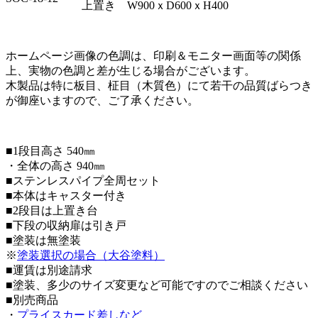
上置き W900ｘD600ｘH400
ホームページ画像の色調は、印刷＆モニター画面等の関係
上、実物の色調と差が生じる場合がございます。
木製品は特に板目、柾目（木質色）にて若干の品質ばらつき
が御座いますので、ご了承ください。
■1段目高さ 540㎜
・全体の高さ 940㎜
■ステンレスパイプ全周セット
■本体はキャスター付き
■2段目は上置き台
■下段の収納扉は引き戸
■塗装は無塗装
※
塗装選択の場合（大谷塗料）
■運賃は別途請求
■塗装、多少のサイズ変更など可能ですのでご相談ください
■別売商品
・
プライスカード差しなど