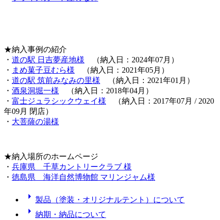
★納入事例の紹介
・
道の駅 日吉夢産地様
（納入日：2024年07月）
・
まめ菓子豆むら様
（納入日：2021年05月）
・
道の駅 筑前みなみの里様
（納入日：2021年01月）
・
酒泉洞堀一様
（納入日：2018年04月）
・
富士ジュラシックウェイ様
（納入日：2017年07月 / 2020
年09月 閉店）
・
大菩薩の湯様
★納入場所のホームページ
・
兵庫県 千草カントリークラブ 様
・
徳島県 海洋自然博物館 マリンジャム様
arrow_right
製品（塗装・オリジナルテント）について
arrow_right
納期・納品について