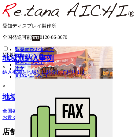
愛知ディスプレイ製作所
全国発送可能
0120-86-3670
製品について
製品について
デジタルカタログ
MENU
納期
納期
PDFダウンロード
地域別納入事例
納入について
納入について
HOME
×
注文
注文
納入事例を地域別に紹介しております。
支払いについて
支払いについて
商品一覧
×
ワゴン（車輪付き）
地域別納入場所一覧
ワゴン（車輪無し）
ステージ陳列台
平台
全国各地の納入場所をご紹介します。
壁面陳列棚
お近くの店舗で現物をご覧ください。
ラウンド・六角陳列台
トレイラック
店舗種類別納入事例
システム什器