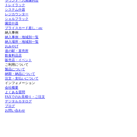
ラウンド・六角陳列台
トレイラック
システム什器
レジカウンター
シェルフラック
園芸什器
プライスカード差し・etc
納入事例
納入事例・地域別一覧
納入場所・地域別一覧
おみやげ
道の駅・直売所
飲食料品店
販売店・イベント
ご利用について
製品について
納期・納品について
注文・支払いについて
インフォメーション
会社概要
よくある質問
FAXでのお見積り・ご注文
デジタルカタログ
ブログ
お問い合わせ