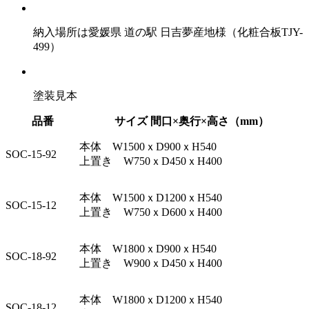
納入場所は愛媛県 道の駅 日吉夢産地様（化粧合板TJY-
499）
塗装見本
品番
サイズ 間口×奥行×高さ（mm）
本体 W1500ｘD900ｘH540
SOC-15-92
上置き W750ｘD450ｘH400
本体 W1500ｘD1200ｘH540
SOC-15-12
上置き W750ｘD600ｘH400
本体 W1800ｘD900ｘH540
SOC-18-92
上置き W900ｘD450ｘH400
本体 W1800ｘD1200ｘH540
SOC-18-12