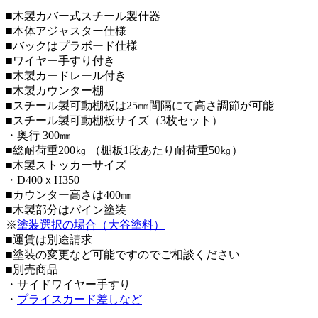
■木製カバー式スチール製什器
■本体アジャスター仕様
■バックはプラボード仕様
■ワイヤー手すり付き
■木製カードレール付き
■木製カウンター棚
■スチール製可動棚板は25㎜間隔にて高さ調節が可能
■スチール製可動棚板サイズ（3枚セット）
・奥行 300㎜
■総耐荷重200㎏ （棚板1段あたり耐荷重50㎏）
■木製ストッカーサイズ
・D400ｘH350
■カウンター高さは400㎜
■木製部分はパイン塗装
※
塗装選択の場合（大谷塗料）
■運賃は別途請求
■塗装の変更など可能ですのでご相談ください
■別売商品
・サイドワイヤー手すり
・
プライスカード差しなど