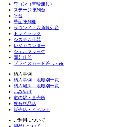
ワゴン（車輪無し）
ステージ陳列台
平台
壁面陳列棚
ラウンド・六角陳列台
トレイラック
システム什器
レジカウンター
シェルフラック
園芸什器
プライスカード差し・etc
納入事例
納入事例・地域別一覧
納入場所・地域別一覧
おみやげ
道の駅・直売所
飲食料品店
販売店・イベント
ご利用について
製品について