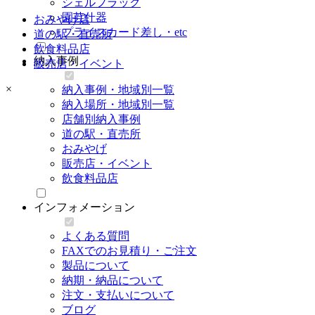
シェルフラック
園芸什器
おみやげ店
プライスカード差し・etc
道の駅・直売所
飲食料品店
納入事例
販売店・イベント
×
納入事例・地域別一覧
納入場所・地域別一覧
店舗別納入事例
道の駅・直売所
おみやげ
販売店・イベント
飲食料品店
インフォメーション
よくある質問
FAXでのお見積り・ご注文
製品について
納期・納品について
注文・支払いについて
ブログ