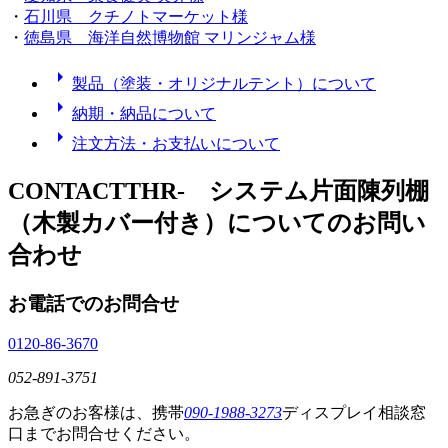
・
石川県 クチノトマーケット様
・
徳島県 海洋自然博物館 マリンジャム様
arrow_right
製品（塗装・オリジナルテント）について
arrow_right
納期・納品について
arrow_right
注文方法・お支払いについて
CONTACT
THR- システム片面陳列棚
（木製カバー付き）
についてのお問い
合わせ
お電話でのお問合せ
0120-86-3670
052-891-3751
お急ぎのお客様は、携帯
090-1988-3273
ディスプレイ相談窓
口までお問合せください。