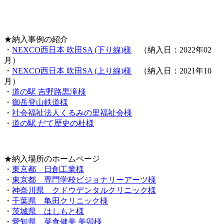
★納入事例の紹介
・
NEXCO西日本 吹田SA (下り線)様
（納入日：2022年02
月）
・
NEXCO西日本 吹田SA (上り線)様
（納入日：2021年10
月）
・
道の駅 吉野路黒滝様
・
御岳登山鉄道様
・
社会福祉法人くるみの里福祉会様
・
道の駅 だて歴史の杜様
★納入場所のホームページ
・
東京都 日創工業様
・
東京都 専門学校ビジョナリーアーツ様
・
神奈川県 クドウデンタルクリニック様
・
千葉県 亀田クリニック様
・
茨城県 はしもと様
・
愛知県 菜食健美 美卯様