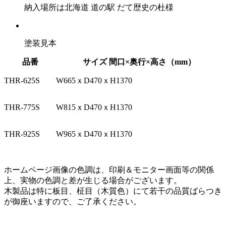
納入場所は北海道 道の駅 だて歴史の杜様
塗装見本
品番
サイズ 間口×奥行×高さ（mm）
THR-625S
W665ｘD470ｘH1370
THR-775S
W815ｘD470ｘH1370
THR-925S
W965ｘD470ｘH1370
ホームページ画像の色調は、印刷＆モニター画面等の関係
上、実物の色調と差が生じる場合がございます。
木製品は特に板目、柾目（木質色）にて若干の品質ばらつき
が御座いますので、ご了承ください。