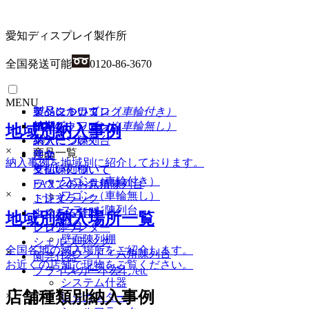
愛知ディスプレイ製作所
全国発送可能
0120-86-3670
MENU
イベントワゴン
製品について
製品について
デジタルカタログ
（車輪付き）
イベントワゴン
納期
納期
PDFダウンロード
（車輪無し）
HOME
地域別納入事例
ステージ陳列台
納入について
納入について
×
商品一覧
平台
注文
注文
納入事例を地域別に紹介しております。
壁面陳列棚
支払いについて
支払いについて
ワゴン（車輪付き）
ラウンド・六角陳列台
FAXでのお見積り
×
ワゴン（車輪無し）
トレイラック
ご注文
ステージ陳列台
システム什器
よくある質問
地域別納入場所一覧
平台
レジカウンター
ブログ
壁面陳列棚
シェルフラック
全国各地の納入場所をご紹介します。
×
ラウンド・六角陳列台
園芸什器
お近くの店舗で現物をご覧ください。
トレイラック
プライスカード差し/etc
システム什器
店舗種類別納入事例
×
レジカンター