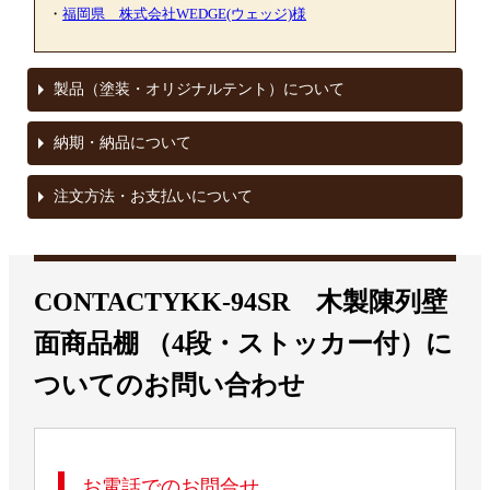
・
福岡県 株式会社WEDGE(ウェッジ)様
arrow_right
製品（塗装・オリジナルテント）について
arrow_right
納期・納品について
arrow_right
注文方法・お支払いについて
CONTACT
YKK-94SR 木製陳列壁
面商品棚 （4段・ストッカー付）
に
ついてのお問い合わせ
お電話でのお問合せ