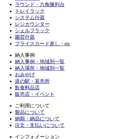
ラウンド・六角陳列台
トレイラック
システム什器
レジカウンター
シェルフラック
園芸什器
プライスカード差し・etc
納入事例
納入事例・地域別一覧
納入場所・地域別一覧
おみやげ
道の駅・直売所
飲食料品店
販売店・イベント
ご利用について
製品について
納期・納品について
注文・支払いについて
インフォメーション