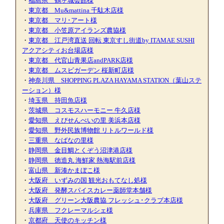
・
福島県 鶴ヶ城会館様
・
東京都 Mu&mattina 千駄木店様
・
東京都 マリ･アート様
・
東京都 小笠原アイランズ農協様
・
東京都 江戸湾直送 回転 東京すし街道by ITAMAE SUSHI
アクアシティお台場店様
・
東京都 代官山青果店andPARK店様
・
東京都 ムスビガーデン 桜新町店様
・
神奈川県 SHOPPING PLAZA HAYAMA STATION（葉山ステ
ーション）様
・
埼玉県 持田魚店様
・
茨城県 コスモスハーモニー 牛久店様
・
愛知県 えびせんべいの里 美浜本店様
・
愛知県 野外民族博物館 リトルワールド様
・
三重県 なばなの里様
・
静岡県 金目鯛とくぞう沼津港店様
・
静岡県 徳造丸 海鮮家 熱海駅前店様
・
富山県 新湊かまぼこ様
・
大阪府 いずみの国 観光おもてなし処様
・
大阪府 発酵スパイスカレー薬師堂本舗様
・
大阪府 グリーン大阪農協 フレッシュ･クラブ本店様
・
兵庫県 フクレーマルシェ様
・
京都府 天使のキッチン様