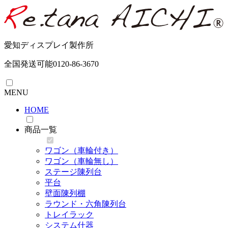
愛知ディスプレイ製作所
全国発送可能
0120-86-3670
MENU
HOME
商品一覧
ワゴン（車輪付き）
ワゴン（車輪無し）
ステージ陳列台
平台
壁面陳列棚
ラウンド・六角陳列台
トレイラック
システム什器