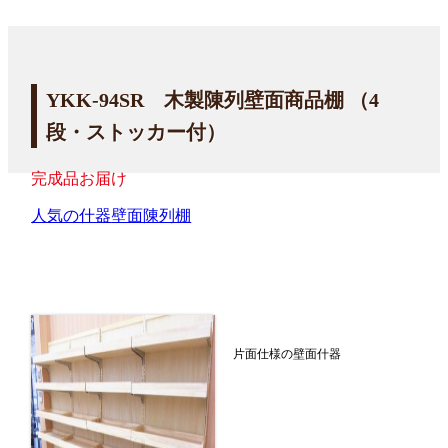
YKK-94SR 木製陳列壁面商品棚 （4
段・ストッカー付）
完成品お届け
人気の什器
壁面陳列棚
片面仕様の壁面什器