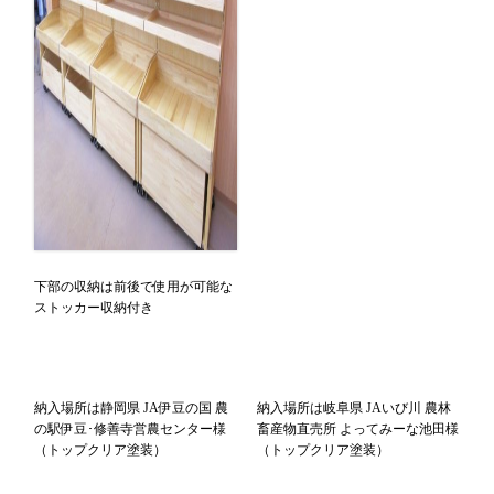
下部の収納は前後で使用が可能な
ストッカー収納付き
納入場所は静岡県 JA伊豆の国 農
納入場所は岐阜県 JAいび川 農林
の駅伊豆･修善寺営農センター様
畜産物直売所 よってみーな池田様
（トップクリア塗装）
（トップクリア塗装）