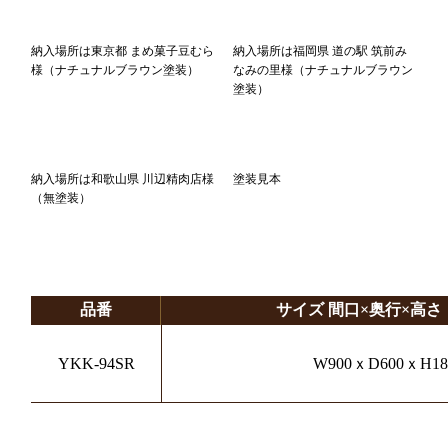
納入場所は東京都 まめ菓子豆むら
納入場所は福岡県 道の駅 筑前み
様（ナチュナルブラウン塗装）
なみの里様（ナチュナルブラウン
塗装）
納入場所は和歌山県 川辺精肉店様
塗装見本
（無塗装）
品番
サイズ 間口×奥行×高さ
YKK-94SR
W900ｘD600ｘH18