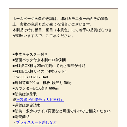
ホームページ画像の色調は、印刷＆モニター画面等の関係
上、実物の色調と差が生じる場合がございます。
木製品は特に板目、柾目（木質色）にて若干の品質ばらつき
が御座いますので、ご了承ください。
■本体キャスター付き
■壁面バック付き木製BOX陳列棚
■可動BOX棚は25㎜間隔にて高さ調節が可能
■可動BOX棚サイズ（4枚セット）
・W900ｘD320ｘH40
■総耐荷重200㎏ 棚板1段当り 50㎏
■カウンターBOX高さ 600㎜
■塗装は無塗装
※
塗装選択の場合（大谷塗料）
■運賃は別途請求
■塗装、多少のサイズ変更など可能ですのでご相談ください
■別売商品
・
プライスカード差しなど