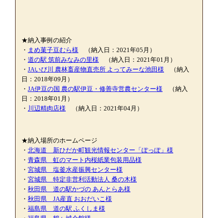
★納入事例の紹介
・
まめ菓子豆むら様
（納入日：2021年05月）
・
道の駅 筑前みなみの里様
（納入日：2021年01月）
・
JAいび川 農林畜産物直売所 よってみーな池田様
（納入
日：2018年09月）
・
JA伊豆の国 農の駅伊豆・修善寺営農センター様
（納入
日：2018年01月）
・
川辺精肉店様
（納入日：2021年04月）
★納入場所のホームページ
・
北海道 新ひだか町観光情報センター「ぽっぽ」様
・
青森県 虹のマート内桜紙業包装用品様
・
宮城県 塩釜水産振興センター様
・
宮城県 特定非営利活動法人 桑の木様
・
秋田県 道の駅かづの あんとらあ様
・
秋田県 JA産直 おおだいこ様
・
福島県 道の駅 ふくしま様