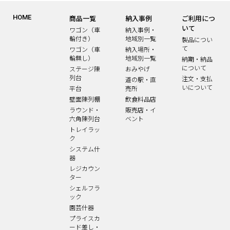
HOME
商品一覧
納入事例
ご利用につ
いて
ワゴン（車
納入事例・
輪付き）
地域別一覧
製品につい
て
ワゴン（車
納入場所・
輪無し）
地域別一覧
納期・納品
について
ステージ陳
おみやげ
列台
注文・支払
道の駅・直
いについて
平台
売所
壁面陳列棚
飲食料品店
ラウンド・
販売店・イ
六角陳列台
ベント
トレイラッ
ク
システム什
器
レジカウン
ター
シェルフラ
ック
園芸什器
プライスカ
ード差し・