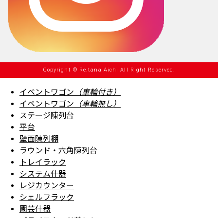
Copyright © Re.tana Aichi All Right Reserved.
イベントワゴン
（車輪付き）
イベントワゴン
（車輪無し）
ステージ陳列台
平台
壁面陳列棚
ラウンド・六角陳列台
トレイラック
システム什器
レジカウンター
シェルフラック
園芸什器