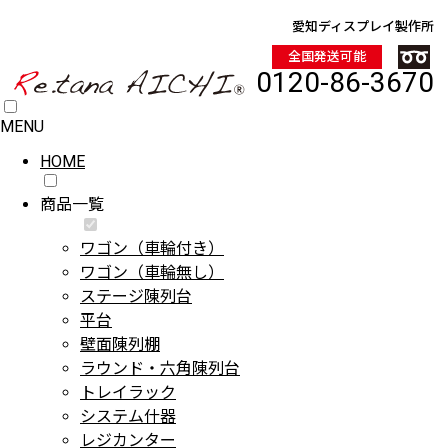
愛知ディスプレイ製作所
全国発送可能
0120-86-3670
MENU
HOME
商品一覧
ワゴン（車輪付き）
ワゴン（車輪無し）
ステージ陳列台
平台
壁面陳列棚
ラウンド・六角陳列台
トレイラック
システム什器
レジカンター