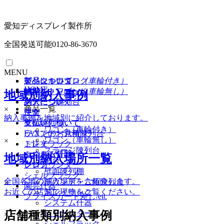
愛知ディスプレイ製作所
全国発送可能
0120-86-3670
MENU
イベントワゴン
製品について
製品について
デジタルカタログ
（車輪付き）
HOME
イベントワゴン
納期
納期
PDFダウンロード
（車輪無し）
地域別納入事例
ステージ陳列台
納入について
納入について
商品一覧
×
平台
注文
注文
納入事例を地域別に紹介しております。
壁面陳列棚
支払いについて
支払いについて
ワゴン（車輪付き）
ラウンド・六角陳列台
FAXでのお見積り
ワゴン（車輪無し）
×
トレイラック
ご注文
ステージ陳列台
システム什器
よくある質問
地域別納入場所一覧
平台
レジカウンター
ブログ
壁面陳列棚
シェルフラック
全国各地の納入場所をご紹介します。
ラウンド・六角陳列台
×
園芸什器
お近くの店舗で現物をご覧ください。
トレイラック
プライスカード差し/etc
システム什器
店舗種類別納入事例
レジカンター
×
シェルフラック