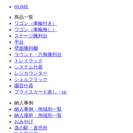
HOME
商品一覧
ワゴン（車輪付き）
ワゴン（車輪無し）
ステージ陳列台
平台
壁面陳列棚
ラウンド・六角陳列台
トレイラック
システム什器
レジカウンター
シェルフラック
園芸什器
プライスカード差し・etc
納入事例
納入事例・地域別一覧
納入場所・地域別一覧
おみやげ
道の駅・直売所