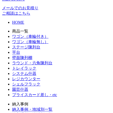
メールでのお見積り
ご相談はこちら
HOME
商品一覧
ワゴン（車輪付き）
ワゴン（車輪無し）
ステージ陳列台
平台
壁面陳列棚
ラウンド・六角陳列台
トレイラック
システム什器
レジカウンター
シェルフラック
園芸什器
プライスカード差し・etc
納入事例
納入事例・地域別一覧