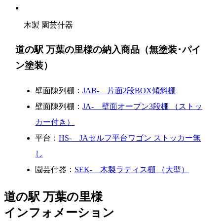
木製 園芸什器
道の駅 万葉の里様の納入商品（無塗装･パイ
ン塗装）
壁面陳列棚：
JAB- 片面2段BOX傾斜棚
壁面陳列棚：
JA- 壁面オープン3段棚 （ストッ
カー付き）
平台：
HS- JAセルフ平台ワゴン ストッカー無
し
園芸什器：
SEK- 木製ラティス棚 （大型）
道の駅 万葉の里様
インフォメーション