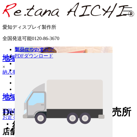
愛知ディスプレイ製作所
全国発送可能
0120-86-3670
製品について
製品について
デジタルカタログ
PDFダウンロード
地域別納入事例
HOME
ホーム
Products
商品一覧
×
Works
納入事例
納入事例を地域別に紹介しております。
Information
インフォメーション
Catalog
デジタルカタログ
Company
会社概要
地域別納入場所一覧
Contact
お問い合わせ
Delivery Case
道の駅・直売所
全国各地の納入場所をご紹介します。
お近くの店舗で現物をご覧ください。
：納入事例
店舗種類別納入事例