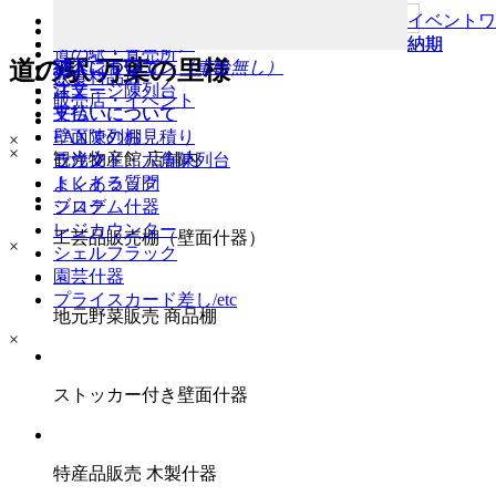
群馬
道の駅・直売所
首都圏
イベントワ
おみやげ店
ゴン
（車輪付き）
納期
納期
道の駅・直売所
道の駅 万葉の里様
イベントワゴン
納入について
納入について
（車輪無し）
飲食料品店
ステージ陳列台
注文
注文
販売店・イベント
平台
支払いについて
支払いについて
壁面陳列棚
FAXでのお見積り
×
×
観光物産館 店舗内
ラウンド・六角陳列台
ご注文
トレイラック
よくある質問
システム什器
ブログ
レジカウンター
工芸品販売棚（壁面什器）
×
シェルフラック
園芸什器
プライスカード差し/etc
地元野菜販売 商品棚
×
ストッカー付き壁面什器
特産品販売 木製什器