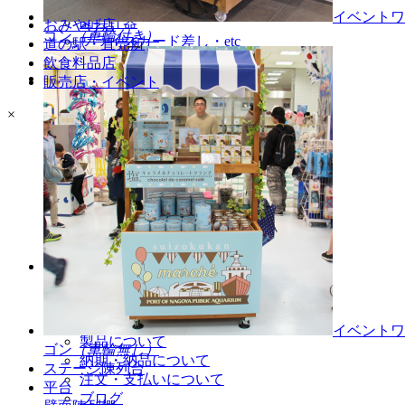
シェルフラック
イベントワ
園芸什器
おみやげ店
ゴン
（車輪付き）
プライスカード差し・etc
道の駅・直売所
飲食料品店
納入事例
販売店・イベント
×
納入事例・地域別一覧
納入場所・地域別一覧
店舗別納入事例
道の駅・直売所
おみやげ
販売店・イベント
飲食料品店
インフォメーション
よくある質問
FAXでのお見積り・ご注文
イベントワ
製品について
ゴン
（車輪無し）
納期・納品について
ステージ陳列台
注文・支払いについて
平台
ブログ