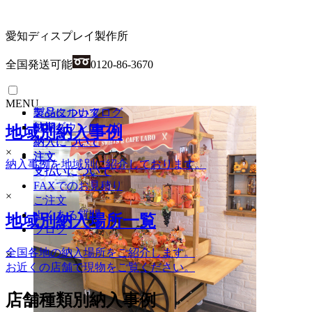
愛知ディスプレイ製作所
全国発送可能
0120-86-3670
MENU
製品について
製品について
デジタルカタログ
納期
納期
PDFダウンロード
HOME
地域別納入事例
納入について
納入について
×
商品一覧
注文
注文
納入事例を地域別に紹介しております。
支払いについて
支払いについて
ワゴン（車輪付き）
FAXでのお見積り
×
ワゴン（車輪無し）
ご注文
ステージ陳列台
よくある質問
地域別納入場所一覧
平台
ブログ
壁面陳列棚
全国各地の納入場所をご紹介します。
×
ラウンド・六角陳列台
お近くの店舗で現物をご覧ください。
トレイラック
システム什器
店舗種類別納入事例
レジカンター