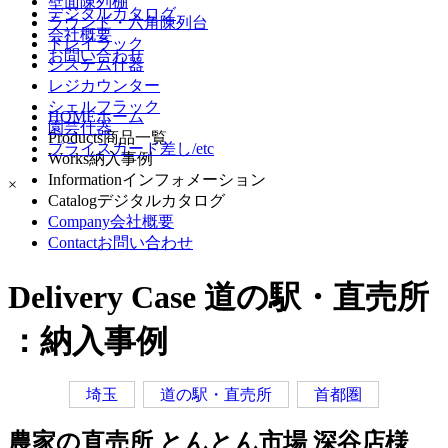
壁面陳列棚
デジタルカタログ
ラウンド・六角陳列台
会社概要
トレイラック
お問い合わせ
システム什器
レジカウンター
シェルフラック
HOME
ホーム
園芸什器
Products
商品一覧
プライスカード差し/etc
Works
納入事例
Information
インフォメーション
×
Catalog
デジタルカタログ
Company
会社概要
Contact
お問い合わせ
Delivery Case
道の駅・直売所
：納入事例
埼玉
道の駅・直売所
首都圏
農家の直売所 とんとん市場 深谷店様