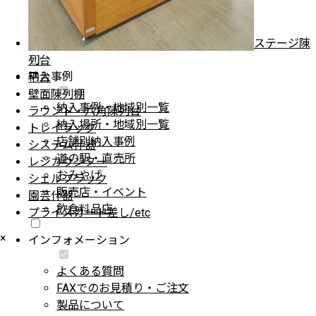
シェルフラック
園芸什器
ステージ陳
プライスカード差し・etc
列台
納入事例
平台
壁面陳列棚
納入事例・地域別一覧
ラウンド・六角陳列台
納入場所・地域別一覧
トレイラック
店舗別納入事例
システム什器
道の駅・直売所
レジカウンター
おみやげ
シェルフラック
販売店・イベント
園芸什器
飲食料品店
プライスカード差し/etc
×
インフォメーション
よくある質問
FAXでのお見積り・ご注文
製品について