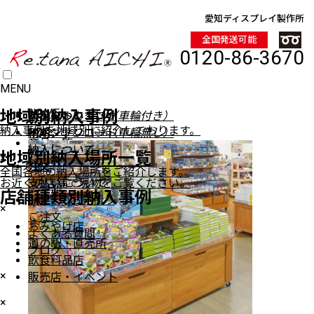
愛知ディスプレイ製作所
全国発送可能
0120-86-3670
MENU
HOME
地域別納入事例
イベントワゴン
製品について
製品について
デジタルカタログ
（車輪付き）
納入事例を地域別に紹介しております。
イベントワゴン
納期
納期
PDFダウンロード
（車輪無し）
商品一覧
納入について
納入について
地域別納入場所一覧
×
注文
注文
全国各地の納入場所をご紹介します。
ワゴン（車輪付き）
お近くの店舗で現物をご覧ください。
支払いについて
支払いについて
ワゴン（車輪無し）
店舗種類別納入事例
FAXでのお見積り
ステージ陳列台
×
ご注文
平台
おみやげ店
よくある質問
壁面陳列棚
道の駅・直売所
ブログ
ラウンド・六角陳列台
飲食料品店
トレイラック
×
販売店・イベント
システム什器
×
レジカンター