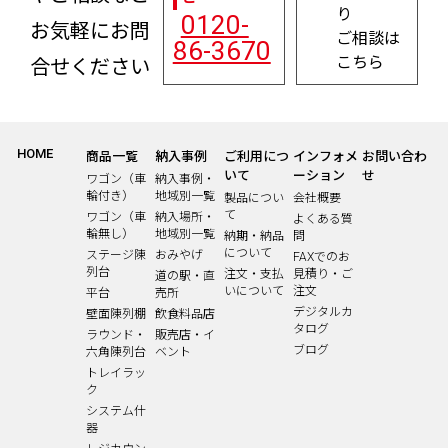
り
0120-
お気軽にお問
ご相談は
86-3670
こちら
合せください
HOME
商品一覧
納入事例
ご利用につ
インフォメ
お問い合わ
いて
ーション
せ
ワゴン（車
納入事例・
輪付き）
地域別一覧
製品につい
会社概要
て
ワゴン（車
納入場所・
よくある質
輪無し）
地域別一覧
納期・納品
問
について
ステージ陳
おみやげ
FAXでのお
列台
注文・支払
見積り・ご
道の駅・直
いについて
注文
平台
売所
デジタルカ
壁面陳列棚
飲食料品店
タログ
ラウンド・
販売店・イ
ブログ
六角陳列台
ベント
トレイラッ
ク
システム什
器