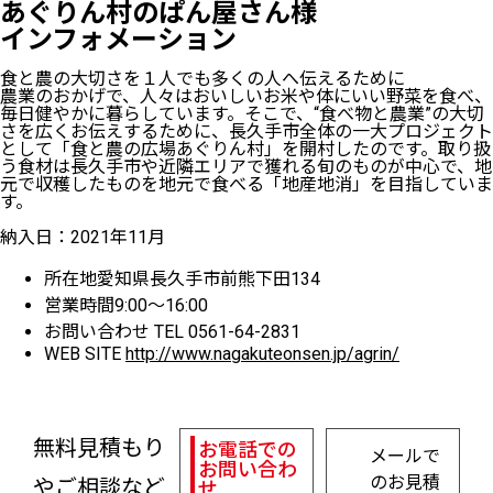
あぐりん村のぱん屋さん様
インフォメーション
食と農の大切さを１人でも多くの人へ伝えるために
農業のおかげで、人々はおいしいお米や体にいい野菜を食べ、
毎日健やかに暮らしています。そこで、“食べ物と農業”の大切
さを広くお伝えするために、長久手市全体の一大プロジェクト
として「食と農の広場あぐりん村」を開村したのです。取り扱
う食材は長久手市や近隣エリアで獲れる旬のものが中心で、地
元で収穫したものを地元で食べる「地産地消」を目指していま
す。
納入日：2021年11月
所在地
愛知県長久手市前熊下田134
営業時間
9:00～16:00
お問い合わせ
TEL 0561-64-2831
WEB SITE
http://www.nagakuteonsen.jp/agrin/
無料見積もり
お電話での
メールで
お問い合わ
のお見積
やご相談など
せ