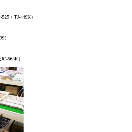
25 + TJ-449K）
99）
-568K）