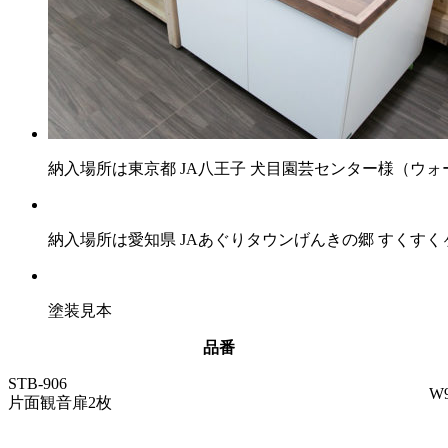
納入場所は東京都 JA八王子 犬目園芸センター様（ウ
納入場所は愛知県 JAあぐりタウンげんきの郷 すくす
塗装見本
品番
STB-906
W
片面観音扉2枚