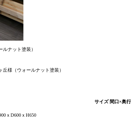
ォールナット塗装）
くヶ丘様（ウォールナット塗装）
サイズ 間口×奥
900ｘD600ｘH650