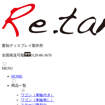
愛知ディスプレイ製作所
全国発送可能
0120-86-3670
MENU
HOME
商品一覧
ワゴン（車輪付き）
ワゴン（車輪無し）
ステージ陳列台