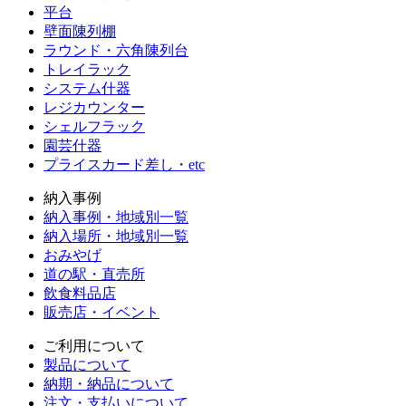
平台
壁面陳列棚
ラウンド・六角陳列台
トレイラック
システム什器
レジカウンター
シェルフラック
園芸什器
プライスカード差し・etc
納入事例
納入事例・地域別一覧
納入場所・地域別一覧
おみやげ
道の駅・直売所
飲食料品店
販売店・イベント
ご利用について
製品について
納期・納品について
注文・支払いについて