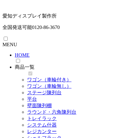
愛知ディスプレイ製作所
全国発送可能
0120-86-3670
MENU
HOME
商品一覧
ワゴン（車輪付き）
ワゴン（車輪無し）
ステージ陳列台
平台
壁面陳列棚
ラウンド・六角陳列台
トレイラック
システム什器
レジカンター
シェルフラック