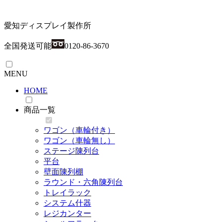
愛知ディスプレイ製作所
全国発送可能
0120-86-3670
MENU
HOME
商品一覧
ワゴン（車輪付き）
ワゴン（車輪無し）
ステージ陳列台
平台
壁面陳列棚
ラウンド・六角陳列台
トレイラック
システム什器
レジカンター