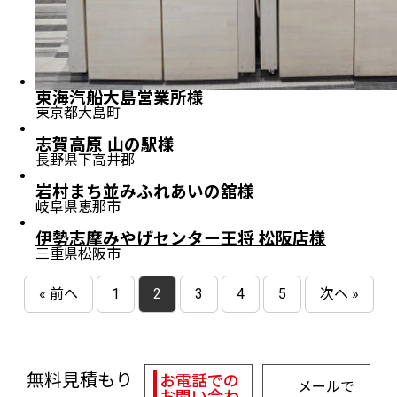
東海汽船大島営業所様
東京都大島町
志賀高原 山の駅様
長野県下高井郡
岩村まち並みふれあいの舘様
岐阜県恵那市
伊勢志摩みやげセンター王将 松阪店様
三重県松阪市
« 前へ
1
2
3
4
5
次へ »
無料見積もり
お電話での
メールで
お問い合わ