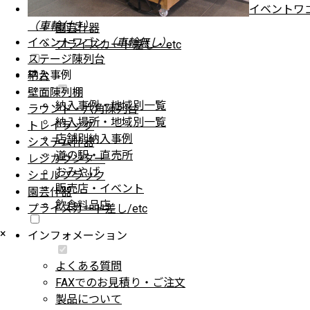
イベントワ
シェルフラック
（車輪付き）
園芸什器
イベントワゴン
（車輪無し）
プライスカード差し・etc
ステージ陳列台
納入事例
平台
壁面陳列棚
納入事例・地域別一覧
ラウンド・六角陳列台
納入場所・地域別一覧
トレイラック
店舗別納入事例
システム什器
道の駅・直売所
レジカウンター
おみやげ
シェルフラック
販売店・イベント
園芸什器
飲食料品店
プライスカード差し/etc
×
インフォメーション
よくある質問
FAXでのお見積り・ご注文
製品について