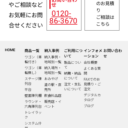
のお見積
やご相談など
せ
り
0120-
お気軽にお問
ご相談は
86-3670
こちら
合せください
HOME
商品一覧
納入事例
ご利用につ
インフォメ
お問い合わ
いて
ーション
せ
ワゴン（車
納入事例・
輪付き）
地域別一覧
製品につい
会社概要
て
ワゴン（車
納入場所・
よくある質
輪無し）
地域別一覧
納期・納品
問
について
ステージ陳
おみやげ
FAXでのお
列台
注文・支払
見積り・ご
道の駅・直
いについて
注文
平台
売所
デジタルカ
壁面陳列棚
飲食料品店
タログ
ラウンド・
販売店・イ
ブログ
六角陳列台
ベント
トレイラッ
ク
システム什