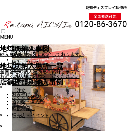
愛知ディスプレイ製作所
全国発送可能
0120-86-3670
MENU
HOME
地域別納入事例
製品について
製品について
デジタルカタログ
納入事例を地域別に紹介しております。
納期
納期
PDFダウンロード
商品一覧
納入について
納入について
地域別納入場所一覧
×
注文
注文
全国各地の納入場所をご紹介します。
ワゴン（車輪付き）
お近くの店舗で現物をご覧ください。
支払いについて
支払いについて
ワゴン（車輪無し）
店舗種類別納入事例
FAXでのお見積り
ステージ陳列台
×
ご注文
平台
おみやげ店
よくある質問
壁面陳列棚
道の駅・直売所
ブログ
ラウンド・六角陳列台
飲食料品店
トレイラック
×
販売店・イベント
システム什器
×
レジカンター