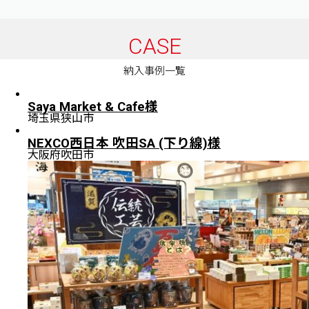
CASE
納入事例一覧
Saya Market & Cafe様
埼玉県狭山市
NEXCO西日本 吹田SA (下り線)様
大阪府吹田市