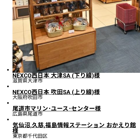
NEXCO西日本 大津SA (下り線)様
滋賀県大津市
NEXCO西日本 吹田SA (上り線)様
大阪府吹田市
尾道市マリン･ユース･センター様
広島県尾道市
気仙沼,久慈,福島情報ステーション おかえり館
様
東京都千代田区