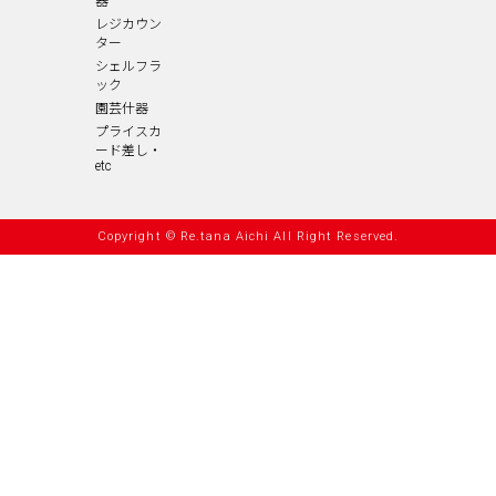
器
レジカウン
ター
シェルフラ
ック
園芸什器
プライスカ
ード差し・
etc
Copyright © Re.tana Aichi All Right Reserved.