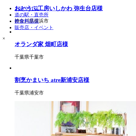
おとうふ工房いしかわ 弥生台店様
おみやげ店
道の駅・直売所
神奈川県横浜市
飲食料品店
販売店・イベント
×
オランダ家 畑町店様
千葉県千葉市
割烹かまいち atre新浦安店様
千葉県浦安市