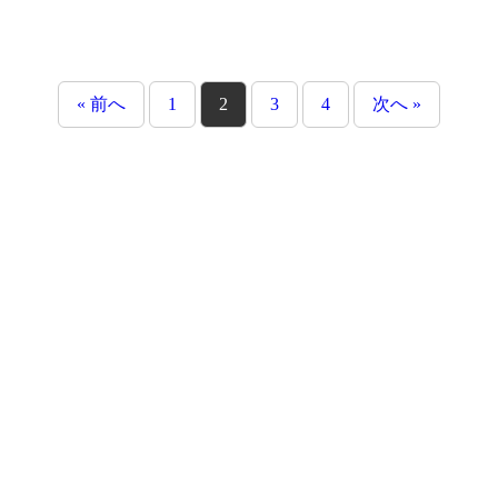
« 前へ
1
2
3
4
次へ »