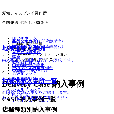
愛知ディスプレイ製作所
全国発送可能
0120-86-3670
HOME
ホーム
イベントワゴン
製品について
製品について
デジタルカタログ
（車輪付き）
Products
商品一覧
イベントワゴン
納期
納期
PDFダウンロード
（車輪無し）
地域別納入事例
Works
納入事例
ステージ陳列台
納入について
納入について
Information
インフォメーション
×
平台
注文
注文
Catalog
デジタルカタログ
納入事例を地域別に紹介しております。
壁面陳列棚
支払いについて
支払いについて
Company
会社概要
ラウンド・六角陳列台
FAXでのお見積り
Contact
お問い合わせ
×
トレイラック
ご注文
システム什器
よくある質問
地域別納入場所一覧
Delivery Case
納入事例
レジカウンター
ブログ
シェルフラック
全国各地の納入場所をご紹介します。
×
園芸什器
お近くの店舗で現物をご覧ください。
CASE
納入事例一覧
プライスカード差し/etc
店舗種類別納入事例
×