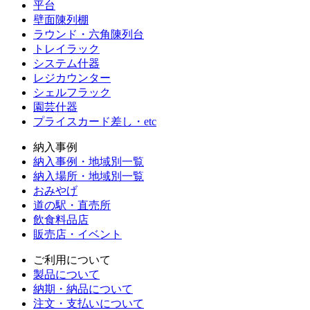
平台
壁面陳列棚
ラウンド・六角陳列台
トレイラック
システム什器
レジカウンター
シェルフラック
園芸什器
プライスカード差し・etc
納入事例
納入事例・地域別一覧
納入場所・地域別一覧
おみやげ
道の駅・直売所
飲食料品店
販売店・イベント
ご利用について
製品について
納期・納品について
注文・支払いについて